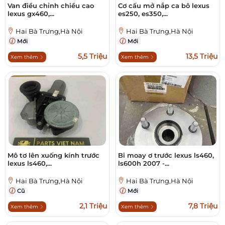
Van điều chỉnh chiều cao
Cơ cấu mở nắp ca bô lexus
lexus gx460,...
es250, es350,...
Hai Bà Trưng,Hà Nội
Hai Bà Trưng,Hà Nội
Mới
Mới
5,5 Triệu
13,5 Triệu
Xem thêm
Xem thêm
Mô tơ lên xuống kính trước
Bi moay ơ trước lexus ls460,
lexus ls460,...
ls600h 2007 -...
Hai Bà Trưng,Hà Nội
Hai Bà Trưng,Hà Nội
Cũ
Mới
2,1 Triệu
7,8 Triệu
Xem thêm
Xem thêm