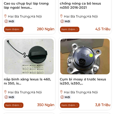
Cao su chụp bụi láp trong
chống nóng ca bô lexus
láp ngoài lexus...
rx350 2016-2021
Hai Bà Trưng,Hà Nội
Hai Bà Trưng,Hà Nội
Mới
Mới
280 Ngàn
4,5 Triệu
Xem thêm
Xem thêm
nắp bình xăng lexus ls 460,
Cụm bi moay ơ trước lexus
rx 350, is...
is250, is350,...
Hai Bà Trưng,Hà Nội
Hai Bà Trưng,Hà Nội
Mới
Mới
350 Ngàn
3,8 Triệu
Xem thêm
Xem thêm