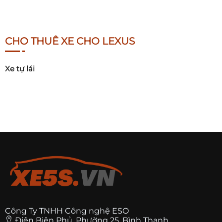
CHO THUÊ XE CHO LEXUS
Xe tự lái
Công Ty TNHH Công nghệ ESO
Điện Biên Phủ, Phường 25, Bình Thạnh