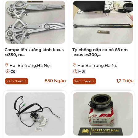
Compa lên xuống kính lexus
Ty chống nắp ca bô 68 cm
rx350, rx...
lexus es300,...
Hai Bà Trưng,Hà Nội
Hai Bà Trưng,Hà Nội
Cũ
Mới
850 Ngàn
1,2 Triệu
Xem thêm
Xem thêm