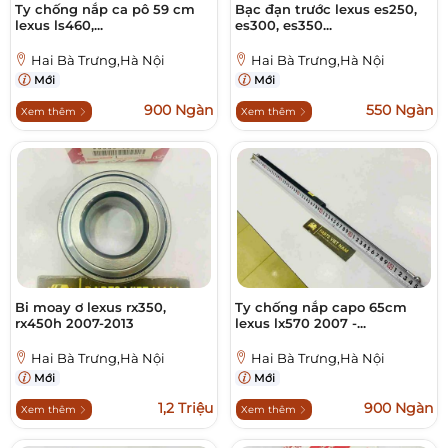
Ty chống nắp ca pô 59 cm
Bạc đạn trước lexus es250,
lexus ls460,...
es300, es350...
Hai Bà Trưng,Hà Nội
Hai Bà Trưng,Hà Nội
Mới
Mới
900 Ngàn
550 Ngàn
Xem thêm
Xem thêm
Bi moay ơ lexus rx350,
Ty chống nắp capo 65cm
rx450h 2007-2013
lexus lx570 2007 -...
Hai Bà Trưng,Hà Nội
Hai Bà Trưng,Hà Nội
Mới
Mới
1,2 Triệu
900 Ngàn
Xem thêm
Xem thêm