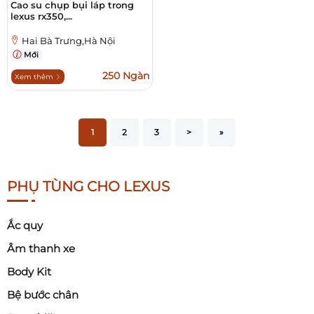
Cao su chụp bụi láp trong
lexus rx350,...
Hai Bà Trưng,Hà Nội
Mới
250 Ngàn
Xem thêm
1
2
3
>
»
PHỤ TÙNG CHO LEXUS
Ắc quy
Âm thanh xe
Body Kit
Bệ bước chân