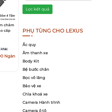
Lọc kết quả
am châm
PHỤ TÙNG CHO LEXUS
ao cấp
i
Ắc quy
 khác
Âm thanh xe
90 Ngàn
Body Kit
Bệ bước chân
Bọc vô lăng
Bảo vệ xe
Chìa khoá xe
Camera Hành trình
Camera ô tô