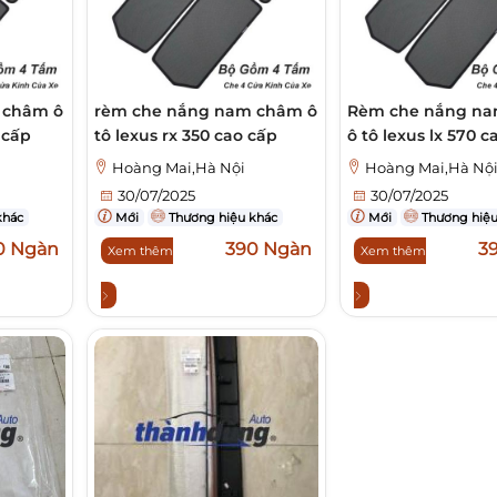
 châm ô
rèm che nắng nam châm ô
Rèm che nắng n
 cấp
tô lexus rx 350 cao cấp
ô tô lexus lx 570 c
Hoàng Mai,Hà Nội
Hoàng Mai,Hà Nộ
30/07/2025
30/07/2025
khác
Mới
Thương hiệu khác
Mới
Thương hiệu
0 Ngàn
390 Ngàn
3
Xem thêm
Xem thêm