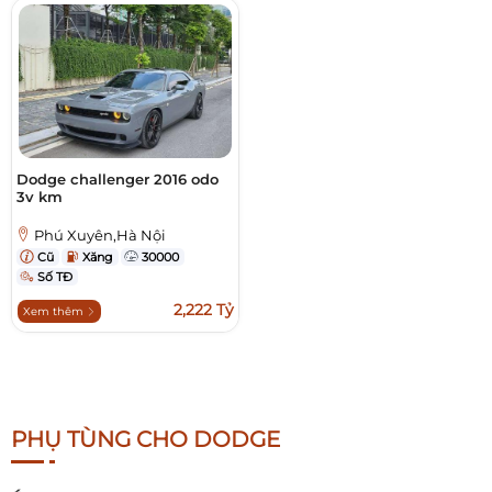
Dodge challenger 2016 odo
3v km
Phú Xuyên,Hà Nội
Cũ
Xăng
30000
Số TĐ
2,222 Tỷ
Xem thêm
PHỤ TÙNG CHO DODGE