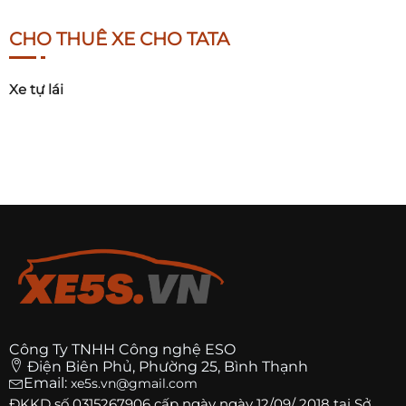
CHO THUÊ XE CHO TATA
Xe tự lái
Công Ty TNHH Công nghệ ESO
Điện Biên Phủ, Phường 25, Bình Thạnh
Email:
xe5s.vn@gmail.com
ĐKKD số
0315267906
cấp ngày ngày 12/09/ 2018 tại Sở