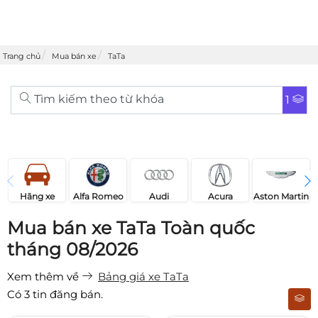
Trang chủ
Mua bán xe
TaTa
Tìm kiếm theo từ khóa
1
Acura
Audi
Aston Martin
Hãng xe
Alfa Romeo
Mua bán xe TaTa Toàn quốc
tháng 08/2026
Xem thêm về
Bảng giá xe TaTa
Có
3
tin đăng bán.