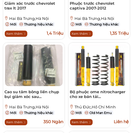
Giảm xóc trước chevrolet
Phuộc trước chevrolet
trax lt 2017
captiva 2007-2012
Hai Bà Trưng,Hà Nội
Hai Bà Trưng,Hà Nội
Mới
Thương hiệu khác
Mới
Thương hiệu khác
1,4 Triệu
1,35 Triệu
Xem thêm
Xem thêm
Cao su tăm bông liền chụp
Bộ phuộc ome nitrocharger
bụi giảm xóc sau...
cho xe bán tải...
Hai Bà Trưng,Hà Nội
Thủ Đức,Hồ Chí Minh
Mới
Thương hiệu khác
Mới
Old Man Emu
350 Ngàn
Liên hệ
Xem thêm
Xem thêm