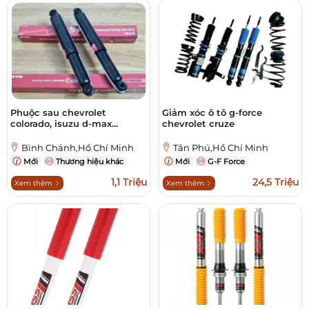
Phuộc sau chevrolet
Giảm xóc ô tô g-force
colorado, isuzu d-max...
chevrolet cruze
Bình Chánh,Hồ Chí Minh
Tân Phú,Hồ Chí Minh
Mới
Thương hiệu khác
Mới
G-F Force
1,1 Triệu
24,5 Triệu
Xem thêm
Xem thêm