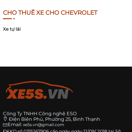
CHO THUÊ XE CHO CHEVROLET
Xe tự lái
Công Ty TNHH Công nghệ ESO
Điện Biên Phủ, Phường 25, Bình Thạnh
Email:
xe5s.vn@gmail.com
ĐKKD số
0315267906
cấp ngày ngày 12/09/ 2018 tại Sở