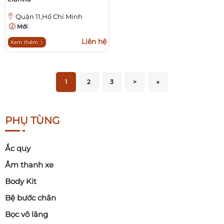
Quận 11,Hồ Chí Minh
Mới
Liên hệ
Xem thêm
1
2
3
>
»
PHỤ TÙNG
Ắc quy
Âm thanh xe
Body Kit
Bệ bước chân
Bọc vô lăng