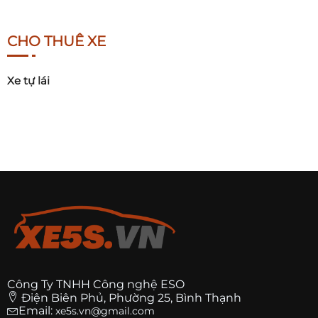
CHO THUÊ XE
Xe tự lái
Công Ty TNHH Công nghệ ESO
Điện Biên Phủ, Phường 25, Bình Thạnh
Email:
xe5s.vn@gmail.com