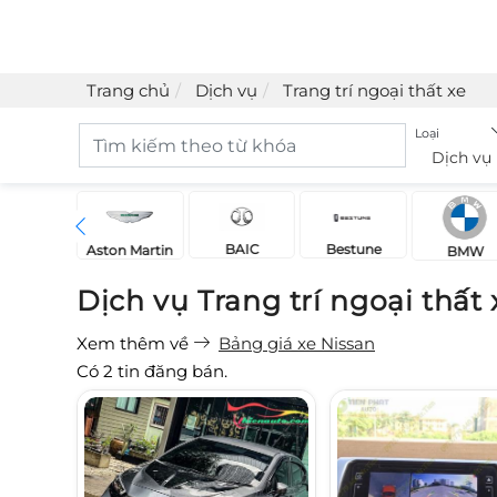
Trang chủ
Dịch vụ
Trang trí ngoại thất xe
Loại
Dịch vụ
BAIC
Bestune
Acura
Aston Martin
BMW
Dịch vụ Trang trí ngoại thấ
Xem thêm về
Bảng giá xe Nissan
Có
2
tin đăng bán.