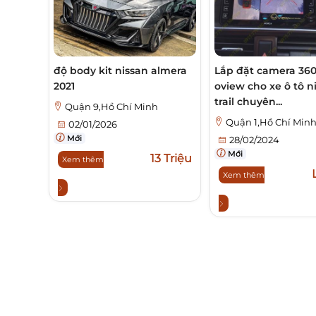
độ body kit nissan almera
Lắp đặt camera 36
2021
oview cho xe ô tô n
trail chuyên...
Quận 9,Hồ Chí Minh
Quận 1,Hồ Chí Min
02/01/2026
Mới
28/02/2024
Mới
13 Triệu
Xem thêm
Xem thêm