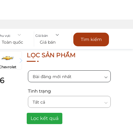
hu vực
Giá bán
Tìm kiếm
Toàn quốc
Giá bán
LỌC SẢN PHẨM
Chevrolet
Bài đăng mới nhất
26
Tình trạng
Tất cả
Lọc kết quả