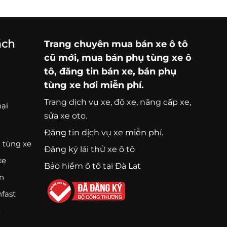
ách
Trang chuyên
mua bán xe ô tô
cũ mới,
mua bán phụ tùng xe ô
tô
, đăng tin bán xe, bán phụ
tùng xe hơi miễn phí.
Trang
dịch vụ xe
, độ xe, nâng cấp xe,
nại
sửa xe oto.
Đăng tin dịch vụ xe miễn phí.
 tùng xe
Đăng ký lái thử xe ô tô
xe
Bảo hiểm ô tô tại Đà Lạt
ện
nfast
K