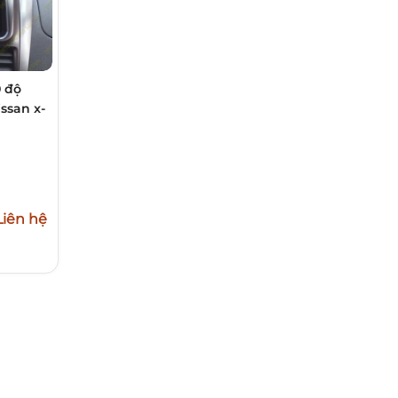
0 độ
issan x-
h
Liên hệ