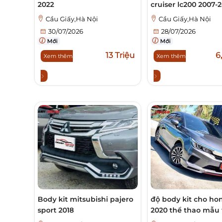
2022
cruiser lc200 2007-2
Cầu Giấy,Hà Nội
Cầu Giấy,Hà Nội
30/07/2026
28/07/2026
Mới
Mới
13 Triệu
6
Xem thêm
Xem thêm
Body kit mitsubishi pajero
độ body kit cho hon
sport 2018
2020 thể thao mẫu 