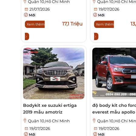
Quận 10,Hồ Chí Minh
Quận 10,Hồ Chí Mi
21/07/2026
19/07/2026
Mới
Mới
17,1 Triệu
13
Xem thêm
Xem thêm
Bodykit xe suzuki ertiga
độ body kit cho for
2019 mẫu amotriz
everest mẫu apollo
Quận 10,Hồ Chí Minh
Quận 10,Hồ Chí Mi
19/07/2026
19/07/2026
Mới
Mới