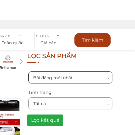
hu vực
Giá bán
Tìm kiếm
Toàn quốc
Giá bán
LỌC SẢN PHẨM
Brilliance
Bugatti
Bentley
Chevrol
BYD
Bài đăng mới nhất
Tình trạng
Tất cả
Lọc kết quả