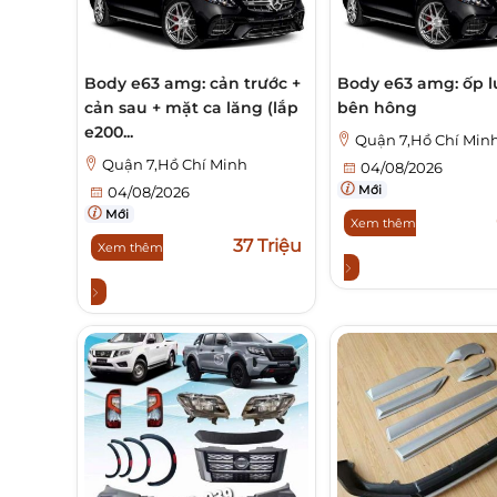
Body e63 amg: cản trước +
Body e63 amg: ốp l
cản sau + mặt ca lăng (lắp
bên hông
e200...
Quận 7,Hồ Chí Min
Quận 7,Hồ Chí Minh
04/08/2026
Mới
04/08/2026
Mới
Xem thêm
37 Triệu
Xem thêm