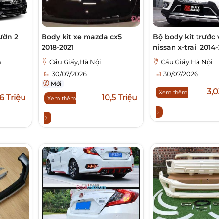
ườn 2
Body kit xe mazda cx5
Bộ body kit trước 
2018-2021
nissan x-trail 2014
h
Cầu Giấy,Hà Nội
Cầu Giấy,Hà Nội
30/07/2026
30/07/2026
Mới
3,0
Xem thêm
6 Triệu
10,5 Triệu
Xem thêm