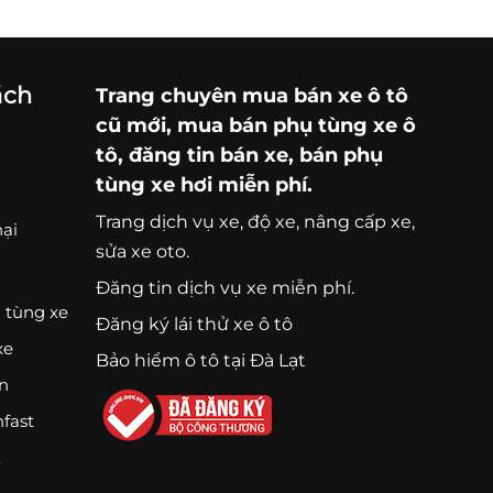
ách
Trang chuyên
mua bán xe ô tô
cũ mới,
mua bán phụ tùng xe ô
tô
, đăng tin bán xe, bán phụ
tùng xe hơi miễn phí.
Trang
dịch vụ xe
, độ xe, nâng cấp xe,
nại
sửa xe oto.
Đăng tin dịch vụ xe miễn phí.
 tùng xe
Đăng ký lái thử xe ô tô
xe
Bảo hiểm ô tô tại Đà Lạt
ện
nfast
K