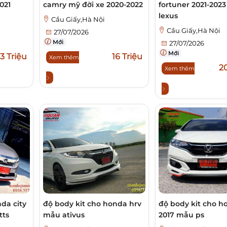
021
camry mỹ đời xe 2020-2022
fortuner 2021-2023
lexus
Cầu Giấy,Hà Nội
Cầu Giấy,Hà Nội
27/07/2026
Mới
27/07/2026
Mới
,3 Triệu
16 Triệu
Xem thêm
20
Xem thêm
da city
độ body kit cho honda hrv
độ body kit cho h
tts
mẫu ativus
2017 mẫu ps