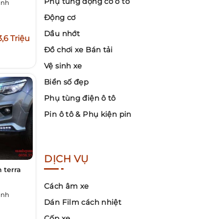
Phụ tùng động cơ ô tô
inh
Động cơ
Dầu nhớt
3,6 Triệu
Đồ chơi xe Bán tải
Vệ sinh xe
Biển số đẹp
Phụ tùng điện ô tô
Pin ô tô & Phụ kiện pin
DỊCH VỤ
 terra
Cách âm xe
inh
Dán Film cách nhiệt
Cốp xe