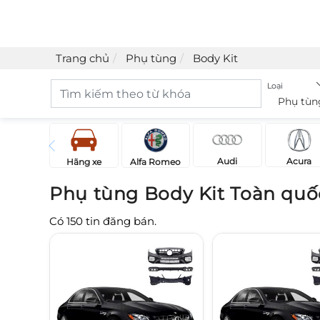
Trang chủ
Phụ tùng
Body Kit
Loại
Phụ tùn
Acura
Audi
Hãng xe
Alfa Romeo
Phụ tùng Body Kit Toàn quố
Có
150
tin đăng bán.