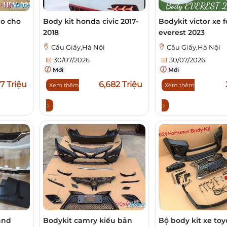
lo cho
Body kit honda civic 2017-
Bodykit victor xe 
2018
everest 2023
Cầu Giấy,Hà Nội
Cầu Giấy,Hà Nội
30/07/2026
30/07/2026
Mới
Mới
,7 Triệu
6,682 Triệu
Xem thêm
Xem thêm
and
Bodykit camry kiểu bản
Bộ body kit xe toy