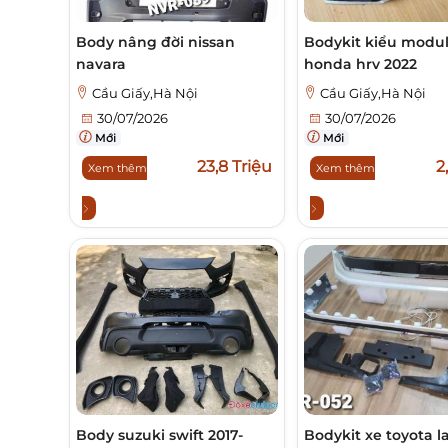
Body nâng đời nissan
Bodykit kiểu modu
navara
honda hrv 2022
Cầu Giấy,Hà Nội
Cầu Giấy,Hà Nội
30/07/2026
30/07/2026
Mới
Mới
23,8 Triệu
2
Xem thêm
Xem thêm
Body suzuki swift 2017-
Bodykit xe toyota l