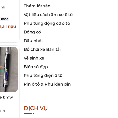
Thảm lót sàn
inh
Vật liệu cách âm xe ô tô
 khác
Phụ tùng động cơ ô tô
1,3 Triệu
Động cơ
Dầu nhớt
Đồ chơi xe Bán tải
Vệ sinh xe
Biển số đẹp
Phụ tùng điện ô tô
Pin ô tô & Phụ kiện pin
xe bmw
DỊCH VỤ
inh