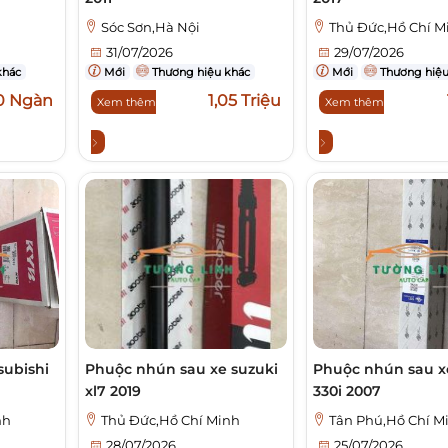
Sóc Sơn,Hà Nội
Thủ Đức,Hồ Chí M
31/07/2026
29/07/2026
khác
Mới
Thương hiệu khác
Mới
Thương hiệu
0 Ngàn
1,05 Triệu
Xem thêm
Xem thêm
subishi
Phuộc nhún sau xe suzuki
Phuộc nhún sau 
xl7 2019
330i 2007
nh
Thủ Đức,Hồ Chí Minh
Tân Phú,Hồ Chí M
28/07/2026
25/07/2026