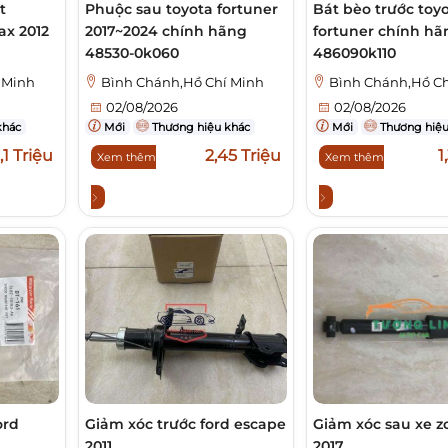
t
Phuộc sau toyota fortuner
Bát bèo trước toy
ax 2012
2017~2024 chính hãng
fortuner chính hã
48530-0k060
486090k110
 Minh
Bình Chánh,Hồ Chí Minh
Bình Chánh,Hồ Ch
02/08/2026
02/08/2026
khác
Mới
Thương hiệu khác
Mới
Thương hiệu
1,1 Triệu
2,45 Triệu
1
Xem thêm
Xem thêm
ord
Giảm xóc trước ford escape
Giảm xóc sau xe z
2011
2017