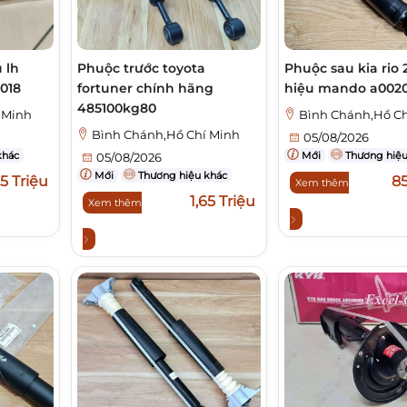
 lh
Phuộc trước toyota
Phuộc sau kia rio 
2018
fortuner chính hãng
hiệu mando a002
485100kg80
 Minh
Bình Chánh,Hồ Ch
Bình Chánh,Hồ Chí Minh
05/08/2026
khác
Mới
Thương hiệu
05/08/2026
Mới
Thương hiệu khác
,5 Triệu
8
Xem thêm
1,65 Triệu
Xem thêm