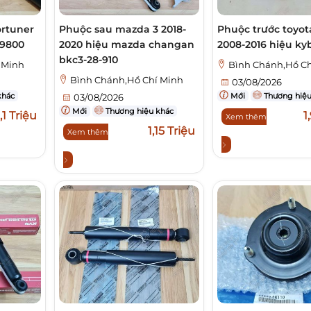
ortuner
Phuộc sau mazda 3 2018-
Phuộc trước toyot
09800
2020 hiệu mazda changan
2008-2016 hiệu ky
bkc3-28-910
 Minh
Bình Chánh,Hồ Ch
Bình Chánh,Hồ Chí Minh
03/08/2026
khác
Mới
Thương hiệu
03/08/2026
Mới
Thương hiệu khác
1,1 Triệu
1
Xem thêm
1,15 Triệu
Xem thêm