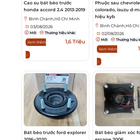
Cao su bát bèo trước
Phuộc sau chevrole
honda accord 2.4 2013-2019
colorado, isuzu d-m
hiệu kyb
Bình Chánh,Hồ Chí Minh
Bình Chánh,Hồ Chí
03/08/2026
Mới
Thương hiệu khác
02/08/2026
Mới
Thương hiệu 
1,6 Triệu
Xem thêm
Xem thêm
Bát bèo trước ford explorer
Bát bèo giảm xóc f
2016~2020
escape 2006