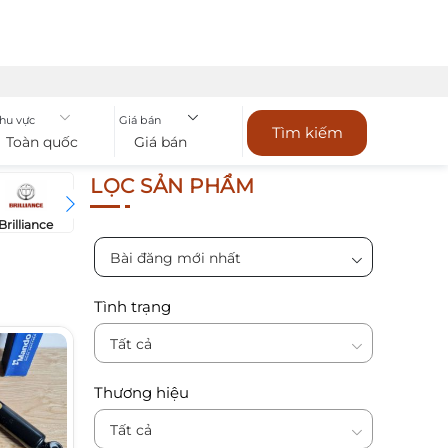
hu vực
Giá bán
Tìm kiếm
Toàn quốc
Giá bán
LỌC SẢN PHẨM
Brilliance
Bugatti
Bentley
Chevrol
BYD
Bài đăng mới nhất
Tình trạng
Tất cả
Thương hiệu
Tất cả