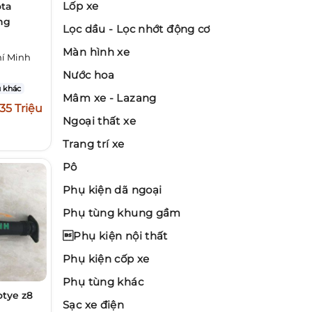
Lốp xe
ota
ng
Lọc dầu - Lọc nhớt động cơ
Màn hình xe
í Minh
Nước hoa
 khác
Mâm xe - Lazang
,35 Triệu
Ngoại thất xe
Trang trí xe
Pô
Phụ kiện dã ngoại
Phụ tùng khung gầm
Phụ kiện nội thất
Phụ kiện cốp xe
Phụ tùng khác
otye z8
Sạc xe điện