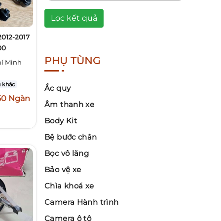
Lọc kết quả
2012-2017
00
PHỤ TÙNG
í Minh
 khác
Ắc quy
50 Ngàn
Âm thanh xe
Body Kit
Bệ bước chân
Bọc vô lăng
Bảo vệ xe
Chìa khoá xe
Camera Hành trình
Camera ô tô