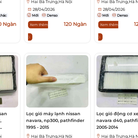
i
Hai Bà Trưng,Hà Nội
Hai Bà Trưng,Hà 
28/04/2026
28/04/2026
khác
Mới
Denso
Mới
Denso
0 Ngàn
120 Ngàn
1
Xem thêm
Xem thêm
ssan
Lọc gió máy lạnh nissan
Lọc gió động cơ x
,
navara, np300, pathfinder
navara d40, pathfi
.
1995 - 2015
2005-2014
i
Hai Bà Trưng,Hà Nội
Hai Bà Trưng,Hà 