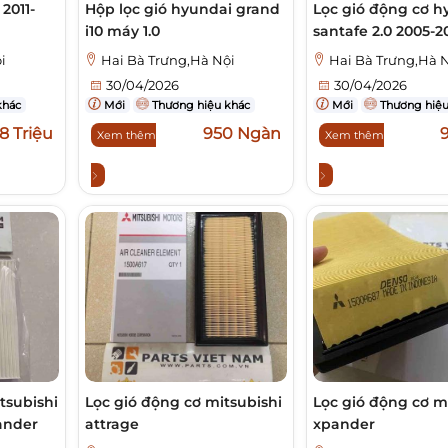
 2011-
Hộp lọc gió hyundai grand
Lọc gió động cơ h
i10 máy 1.0
santafe 2.0 2005-2
i
Hai Bà Trưng,Hà Nội
Hai Bà Trưng,Hà 
30/04/2026
30/04/2026
khác
Mới
Thương hiệu khác
Mới
Thương hiệu
8 Triệu
950 Ngàn
Xem thêm
Xem thêm
tsubishi
Lọc gió động cơ mitsubishi
Lọc gió động cơ m
pander
attrage
xpander