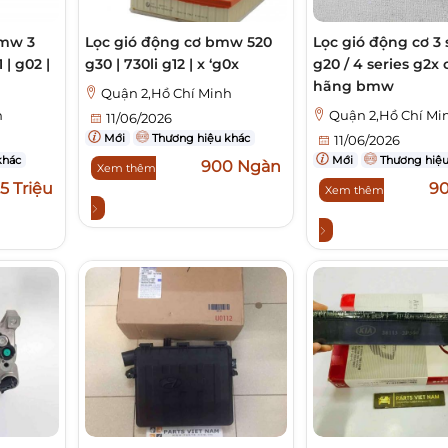
bmw 3
Lọc gió động cơ bmw 520
Lọc gió động cơ 3 
 | g02 |
g30 | 730li g12 | x ‘g0x
g20 / 4 series g2x
hãng bmw
Quận 2,Hồ Chí Minh
h
Quận 2,Hồ Chí Mi
11/06/2026
Mới
Thương hiệu khác
11/06/2026
khác
Mới
Thương hiệu
900 Ngàn
Xem thêm
,5 Triệu
9
Xem thêm