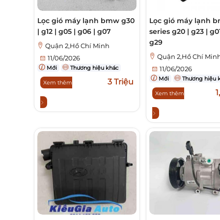
Lọc gió máy lạnh bmw g30
Lọc gió máy lạnh 
| g12 | g05 | g06 | g07
series g20 | g23 | g01
g29
Quận 2,Hồ Chí Minh
Quận 2,Hồ Chí Min
11/06/2026
Mới
Thương hiệu khác
11/06/2026
Mới
Thương hiệu 
3 Triệu
Xem thêm
1
Xem thêm