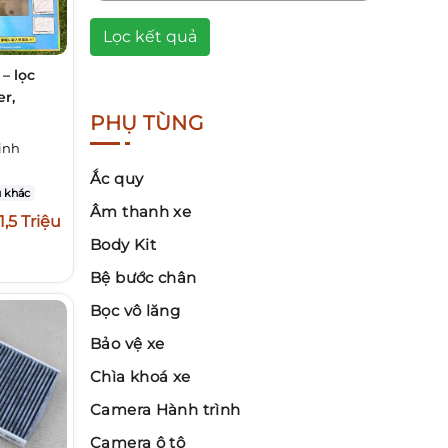
Lọc kết quả
 – lọc
r,
PHỤ TÙNG
inh
Ắc quy
 khác
Âm thanh xe
1,5 Triệu
Body Kit
Bệ bước chân
Bọc vô lăng
Bảo vệ xe
Chìa khoá xe
Camera Hành trình
Camera ô tô