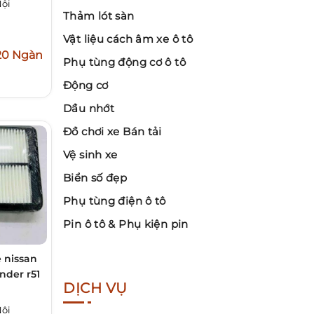
Nội
Thảm lót sàn
Vật liệu cách âm xe ô tô
20 Ngàn
Phụ tùng động cơ ô tô
Động cơ
Dầu nhớt
Đồ chơi xe Bán tải
Vệ sinh xe
Biển số đẹp
Phụ tùng điện ô tô
Pin ô tô & Phụ kiện pin
e nissan
nder r51
DỊCH VỤ
Nội