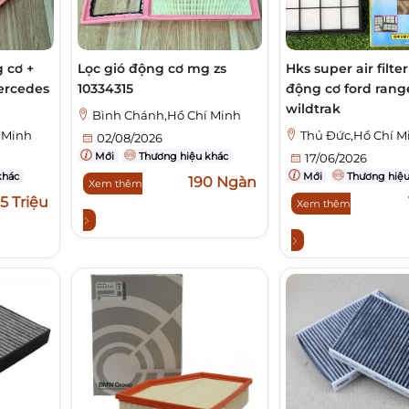
 cơ +
Lọc gió động cơ mg zs
Hks super air filter
ercedes
10334315
động cơ ford range
wildtrak
Bình Chánh,Hồ Chí Minh
 Minh
Thủ Đức,Hồ Chí M
02/08/2026
Mới
Thương hiệu khác
17/06/2026
khác
Mới
Thương hiệu
190 Ngàn
Xem thêm
95 Triệu
Xem thêm