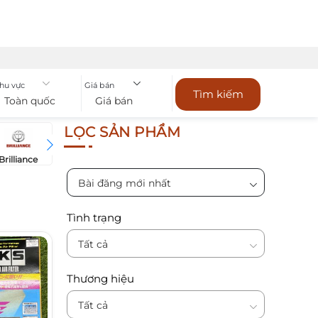
hu vực
Giá bán
Tìm kiếm
Toàn quốc
Giá bán
LỌC SẢN PHẨM
Brilliance
Bugatti
Bentley
Chevrol
BYD
Bài đăng mới nhất
Tình trạng
Tất cả
Thương hiệu
Tất cả