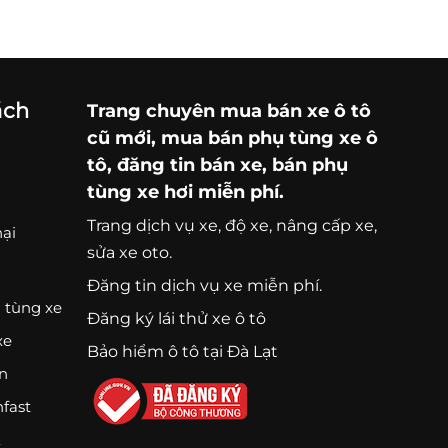
ách
Trang chuyên
mua bán xe ô tô
cũ mới,
mua bán phụ tùng xe ô
tô
, đăng tin bán xe, bán phụ
tùng xe hơi miễn phí.
Trang
dịch vụ xe
, độ xe, nâng cấp xe,
nại
sửa xe oto.
Đăng tin dịch vụ xe miễn phí.
 tùng xe
Đăng ký lái thử xe ô tô
xe
Bảo hiểm ô tô tại Đà Lạt
ện
nfast
K