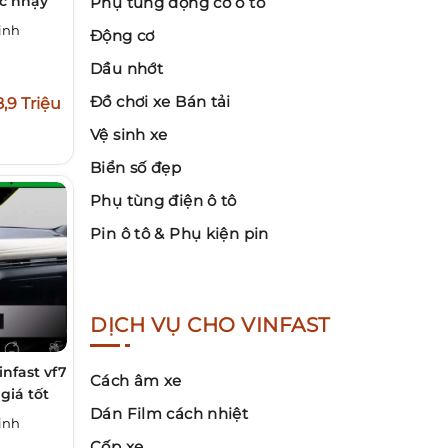
ực nhạy
Phụ tùng động cơ ô tô
inh
Động cơ
Dầu nhớt
Đồ chơi xe Bán tải
8,9 Triệu
Vệ sinh xe
Biển số đẹp
Phụ tùng điện ô tô
Pin ô tô & Phụ kiện pin
DỊCH VỤ CHO VINFAST
infast vf7
Cách âm xe
giá tốt
Dán Film cách nhiệt
inh
Cốp xe