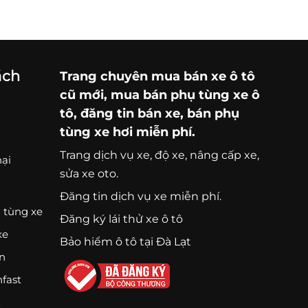
ách
Trang chuyên
mua bán xe ô tô
cũ mới,
mua bán phụ tùng xe ô
tô
, đăng tin bán xe, bán phụ
tùng xe hơi miễn phí.
Trang
dịch vụ xe
, độ xe, nâng cấp xe,
nại
sửa xe oto.
Đăng tin dịch vụ xe miễn phí.
 tùng xe
Đăng ký lái thử xe ô tô
xe
Bảo hiểm ô tô tại Đà Lạt
ện
nfast
K