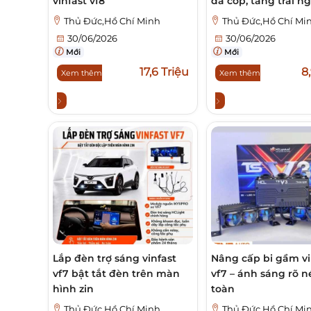
vinfast vf8
đá cốp, tăng trải 
Thủ Đức,Hồ Chí Minh
Thủ Đức,Hồ Chí Mi
30/06/2026
30/06/2026
Mới
Mới
17,6 Triệu
8
Xem thêm
Xem thêm
Lắp đèn trợ sáng vinfast
Nâng cấp bi gầm vi
vf7 bật tắt đèn trên màn
vf7 – ánh sáng rõ n
hình zin
toàn
Thủ Đức,Hồ Chí Minh
Thủ Đức,Hồ Chí Mi