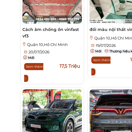
Cách âm chống ồn vinfast
đổi màu nội thất vin
vf3
Quận 10,Hồ Chí Mi
Quận 10,Hồ Chí Minh
19/07/2026
Mới
Thương hiệu 
20/07/2026
Mới
Xem thêm
17,5 Triệu
Xem thêm