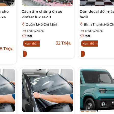
h cho
Cách âm chống ồn xe
Dán decal đổi màu
o xe
vinfast lux sa2.0
fadil
Quận 1,Hồ Chí Minh
Bình Thạnh,Hồ Ch
h
12/07/2026
07/07/2026
Mới
Mới
32 Triệu
Xem thêm
Xem thêm
,5 Triệu