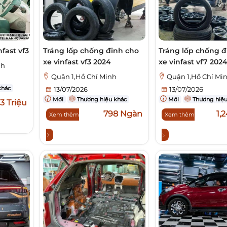
fast vf3
Tráng lốp chống đinh cho
Tráng lốp chống đ
xe vinfast vf3 2024
xe vinfast vf7 202
nh
Quận 1,Hồ Chí Minh
Quận 1,Hồ Chí Mi
khác
13/07/2026
13/07/2026
Mới
Thương hiệu khác
Mới
Thương hiệu
13 Triệu
798 Ngàn
1,
Xem thêm
Xem thêm