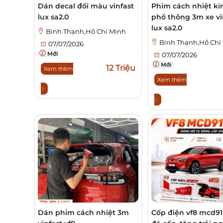
Dán decal đổi màu vinfast
Phim cách nhiệt kín
lux sa2.0
phổ thông 3m xe vi
lux sa2.0
Bình Thạnh,Hồ Chí Minh
Bình Thạnh,Hồ Chí
07/07/2026
Mới
07/07/2026
Mới
12 Triệu
Xem thêm
Xem thêm
Dán phim cách nhiệt 3m
Cốp điện vf8 mcd9