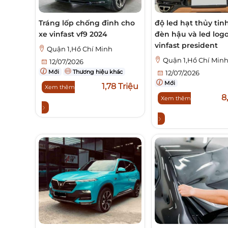
Tráng lốp chống đinh cho
độ led hạt thủy tin
xe vinfast vf9 2024
đèn hậu và led log
vinfast president
Quận 1,Hồ Chí Minh
Quận 1,Hồ Chí Min
12/07/2026
Mới
Thương hiệu khác
12/07/2026
Mới
1,78 Triệu
Xem thêm
8
Xem thêm