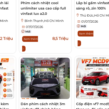
h lái
Phim cách nhiệt cool
Lắp bi gầm vinfas
nfast
unlimiter usa cao cấp full
sáng rõ, zin 100%
vinfast lux a2.0
Thủ Đức,Hồ Chí M
 Minh
Bình Thạnh,Hồ Chí Minh
01/07/2026
Mới
07/07/2026
Mới
Xem thêm
2 Triệu
8,5 Triệu
Xem thêm
1 kèm
Dán phim cách nhiệt 3m
Cốp điện vf7 mcd9