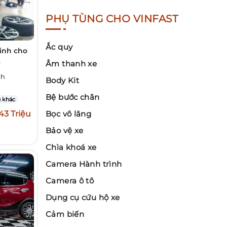
PHỤ TÙNG CHO VINFAST
Ắc quy
inh cho
4
Âm thanh xe
nh
Body Kit
Bệ bước chân
 khác
243 Triệu
Bọc vô lăng
Bảo vệ xe
Chìa khoá xe
Camera Hành trình
Camera ô tô
Dụng cụ cứu hộ xe
Cảm biến