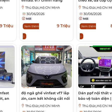
nghiệm
vinfast vf7 chính hãng
theo xe, đá cốp c
nh
Thủ Đức,Hồ Chí Minh
Thủ Đức,Hồ Chí M
30/06/2026
30/06/2026
Mới
Mới
,9 Triệu
9 Triệu
Xem thêm
Xem thêm
nfast
độ ngã ghế vinfast vf7 lắp
Dán ppf nội thất v
ét, an
zin, cam kết không cắt nối
bảo vệ toàn diện | 
Thủ Đức,Hồ Chí Minh
Thủ Đức,Hồ Chí M
nh
30/06/2026
30/06/2026