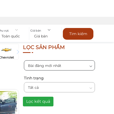
hu vực
Giá bán
Tìm kiếm
Toàn quốc
Giá bán
LỌC SẢN PHẨM
Chevrolet
Bài đăng mới nhất
Tình trạng
Tất cả
Lọc kết quả