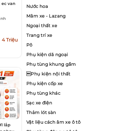
t ec van
Nước hoa
Mâm xe - Lazang
inh
Ngoại thất xe
Trang trí xe
4 Triệu
Pô
Phụ kiện dã ngoại
Phụ tùng khung gầm
Phụ kiện nội thất
Phụ kiện cốp xe
Phụ tùng khác
Sạc xe điện
Thảm lót sàn
Vật liệu cách âm xe ô tô
1 lắp