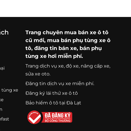
ách
Trang chuyên
mua bán xe ô tô
cũ mới,
mua bán phụ tùng xe ô
tô
, đăng tin bán xe, bán phụ
tùng xe hơi miễn phí.
Trang
dịch vụ xe
, độ xe, nâng cấp xe,
nại
sửa xe oto.
Đăng tin dịch vụ xe miễn phí.
 tùng xe
Đăng ký lái thử xe ô tô
xe
Bảo hiểm ô tô tại Đà Lạt
ện
nfast
K