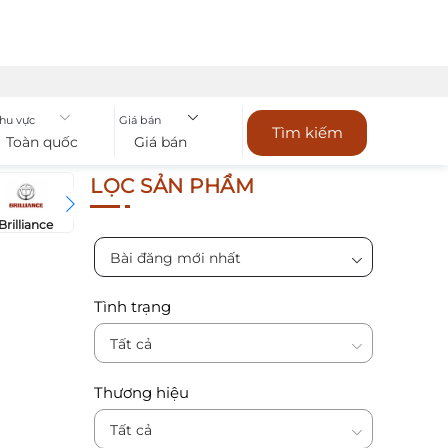
hu vực
Giá bán
Tìm kiếm
Toàn quốc
Giá bán
LỌC SẢN PHẨM
Brilliance
Bugatti
Bentley
Chevrol
BYD
Bài đăng mới nhất
Tình trạng
Tất cả
Thương hiệu
Tất cả