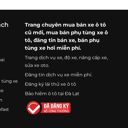
ách
Trang chuyên
mua bán xe ô tô
cũ mới,
mua bán phụ tùng xe ô
tô
, đăng tin bán xe, bán phụ
tùng xe hơi miễn phí.
Trang
dịch vụ xe
, độ xe, nâng cấp xe,
nại
sửa xe oto.
Đăng tin dịch vụ xe miễn phí.
 tùng xe
Đăng ký lái thử xe ô tô
xe
Bảo hiểm ô tô tại Đà Lạt
ện
nfast
K