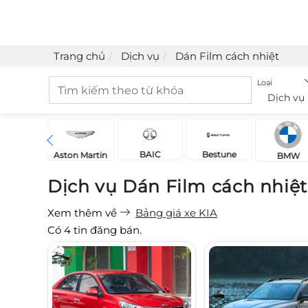
Trang chủ
Dịch vụ
Dán Film cách nhiệt
Loại
Dịch vụ
BAIC
Bestune
Acura
Aston Martin
BMW
Dịch vụ Dán Film cách nhiệ
Xem thêm về
Bảng giá xe KIA
Có
4
tin đăng bán.