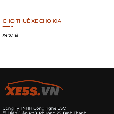
CHO THUÊ XE CHO KIA
Xe tự lái
Công Ty TNHH Công nghệ ESO
Điện Biên Phủ, Phường 25, Bình Thạnh