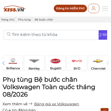
Đăng tin MIỄN PHÍ
Trang chủ
Phụ tùng
Bệ bước chân
Tìm kiếm theo từ khóa
2
Brilliance
Bugatti
Bentley
Chevrolet
BYD
Phụ tùng Bệ bước chân
Volkswagen Toàn quốc tháng
08/2026
Xem thêm về
Bảng giá xe Volkswagen
Có
4
tin đăng bán.