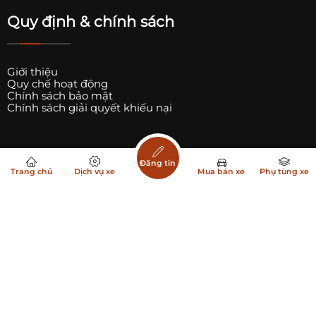
Quy định & chính sách
Giới thiệu
Quy chế hoạt động
Chính sách bảo mật
Chính sách giải quyết khiếu nại
Hướng dẫn đăng tin bán xe
Đăng tin
Trang chủ
Dịch vụ xe
Mua bán xe
Phụ tùng xe
Hướng dẫn đăng tin bán Phụ tùng xe
Hướng dẫn đăng tin dịch vụ xe
Danh sách Trụ sạc xe ô tô điện
Danh sách Trụ sạc xe điện Vinfast
Camera hành trình độ nét 4K
Trang chuyên
mua bán xe ô tô
cũ mới,
mua