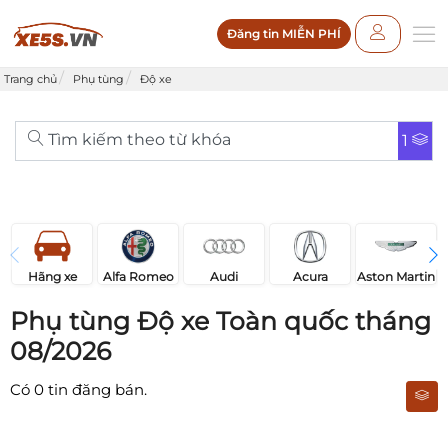
Đăng tin MIỄN PHÍ
Trang chủ
Phụ tùng
Độ xe
Tìm kiếm theo từ khóa
1
Acura
Audi
Aston Martin
Hãng xe
Alfa Romeo
Phụ tùng Độ xe Toàn quốc tháng
08/2026
Có
0
tin đăng bán.