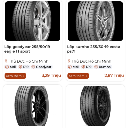
Lốp goodyear 255/50r19
Lốp kumho 255/50r19 ecsta
eagle f1 sport
ps71
Thủ Đức,Hồ Chí Minh
Thủ Đức,Hồ Chí Minh
Mới
R19
Goodyear
Mới
R19
Kumho
3,29 Triệu
2,87 Triệu
Xem thêm
Xem thêm