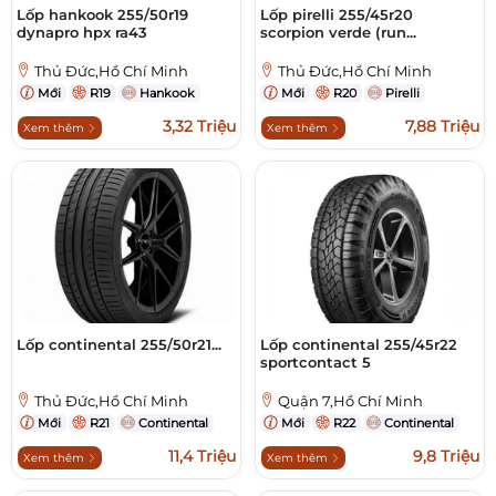
Lốp hankook 255/50r19
Lốp pirelli 255/45r20
dynapro hpx ra43
scorpion verde (run...
Thủ Đức,Hồ Chí Minh
Thủ Đức,Hồ Chí Minh
Mới
R19
Hankook
Mới
R20
Pirelli
3,32 Triệu
7,88 Triệu
Xem thêm
Xem thêm
Lốp continental 255/50r21...
Lốp continental 255/45r22
sportcontact 5
Thủ Đức,Hồ Chí Minh
Quận 7,Hồ Chí Minh
Mới
R21
Continental
Mới
R22
Continental
11,4 Triệu
9,8 Triệu
Xem thêm
Xem thêm