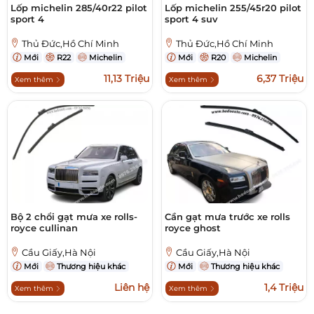
Lốp michelin 285/40r22 pilot
Lốp michelin 255/45r20 pilot
sport 4
sport 4 suv
Thủ Đức,Hồ Chí Minh
Thủ Đức,Hồ Chí Minh
Mới
R22
Michelin
Mới
R20
Michelin
11,13 Triệu
6,37 Triệu
Xem thêm
Xem thêm
Bộ 2 chổi gạt mưa xe rolls-
Cần gạt mưa trước xe rolls
royce cullinan
royce ghost
Cầu Giấy,Hà Nội
Cầu Giấy,Hà Nội
Mới
Thương hiệu khác
Mới
Thương hiệu khác
Liên hệ
1,4 Triệu
Xem thêm
Xem thêm