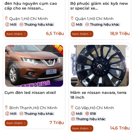
đèn hậu nguyên cụm cao
Bộ phuộc giảm xóc kyb new
cấp cho xe nissan...
sr special xe...
Quận 1,Hồ Chí Minh
Quận 1,Hồ Chí Minh
Mới
Thương hiệu khác
Mới
Thương hiệu khác
6,5 Triệu
18,9 Triệu
Xem thêm
Xem thêm
Cụm đèn led nissan xtrail
Mâm xe nissan navara, terra
18 inch
Bình Thạnh,Hồ Chí Minh
Gò Vấp,Hồ Chí Minh
Mới
Thương hiệu khác
Mới
R18
Thương hiệu khác
7 Triệu
Xem thêm
14,6 Triệu
Xem thêm