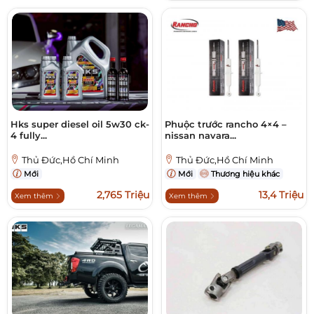
Hks super diesel oil 5w30 ck-
Phuộc trước rancho 4×4 –
4 fully...
nissan navara...
Thủ Đức,Hồ Chí Minh
Thủ Đức,Hồ Chí Minh
Mới
Mới
Thương hiệu khác
2,765 Triệu
13,4 Triệu
Xem thêm
Xem thêm