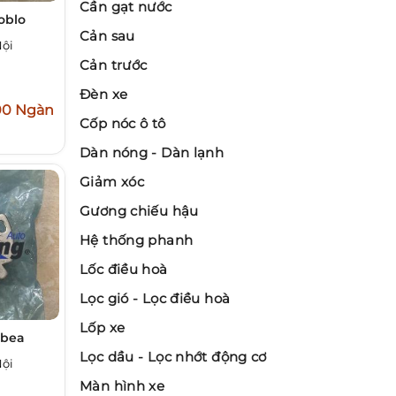
Cần gạt nước
doblo
Cản sau
Nội
Cản trước
Đèn xe
00 Ngàn
Cốp nóc ô tô
Dàn nóng - Dàn lạnh
Giảm xóc
Gương chiếu hậu
Hệ thống phanh
Lốc điều hoà
Lọc gió - Lọc điều hoà
Lốp xe
lbea
Lọc dầu - Lọc nhớt động cơ
Nội
Màn hình xe