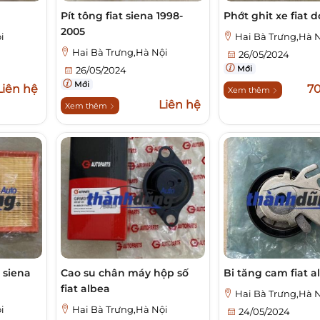
Pít tông fiat siena 1998-
Phớt ghit xe fiat 
2005
i
Hai Bà Trưng,Hà 
Hai Bà Trưng,Hà Nội
26/05/2024
Mới
26/05/2024
Mới
Liên hệ
7
Xem thêm
Liên hệ
Xem thêm
t siena
Cao su chân máy hộp số
Bi tăng cam fiat a
fiat albea
Hai Bà Trưng,Hà 
i
Hai Bà Trưng,Hà Nội
24/05/2024