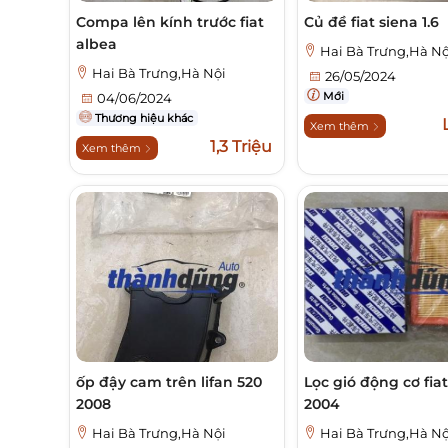
Compa lên kính trước fiat
Củ đề fiat siena 1.6
albea
Hai Bà Trưng,Hà Nộ
Hai Bà Trưng,Hà Nội
26/05/2024
Mới
04/06/2024
Thương hiệu khác
Xem thêm
1,3 Triệu
Xem thêm
ốp đậy cam trên lifan 520
Lọc gió động cơ fia
2008
2004
Hai Bà Trưng,Hà Nội
Hai Bà Trưng,Hà Nộ