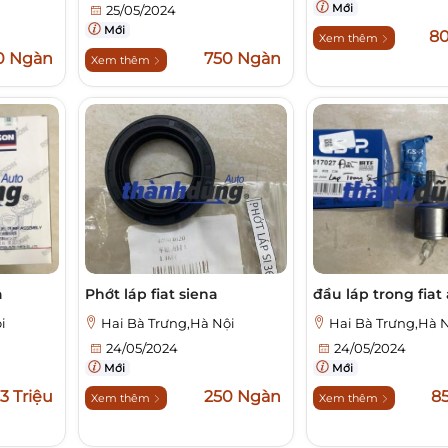
Mới
25/05/2024
Mới
8
Xem thêm
0 Ngàn
750 Ngàn
Xem thêm
a
Phớt láp fiat siena
đầu láp trong fiat
i
Hai Bà Trưng,Hà Nội
Hai Bà Trưng,Hà 
24/05/2024
24/05/2024
Mới
Mới
,3 Triệu
250 Ngàn
8
Xem thêm
Xem thêm