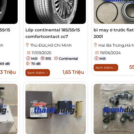
55r15
Lốp continental 185/55r15
bi may ơ trước fiat
comfortcontact cc7
2001
nh
Thủ Đức,Hồ Chí Minh
Hai Bà Trưng,Hà 
11/09/2025
19/06/2024
Mới
R15
Continental
Mới
69 dB
70 dB
5
Xem thêm
,3 Triệu
1,65 Triệu
Xem thêm