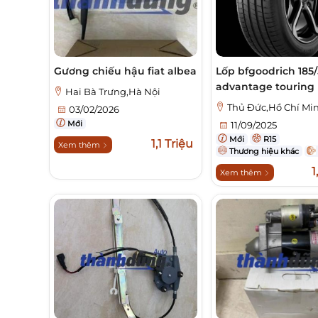
Gương chiếu hậu fiat albea
Lốp bfgoodrich 185/
advantage touring
Hai Bà Trưng,Hà Nội
Thủ Đức,Hồ Chí Mi
03/02/2026
Mới
11/09/2025
Mới
R15
1,1 Triệu
Xem thêm
Thương hiệu khác
1
Xem thêm