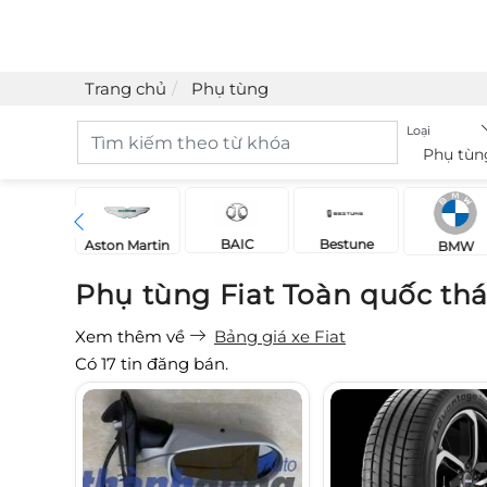
Trang chủ
Phụ tùng
Loại
Phụ tùn
BAIC
Bestune
Acura
Aston Martin
BMW
Phụ tùng Fiat Toàn quốc th
Xem thêm về
Bảng giá xe Fiat
Có
17
tin đăng bán.