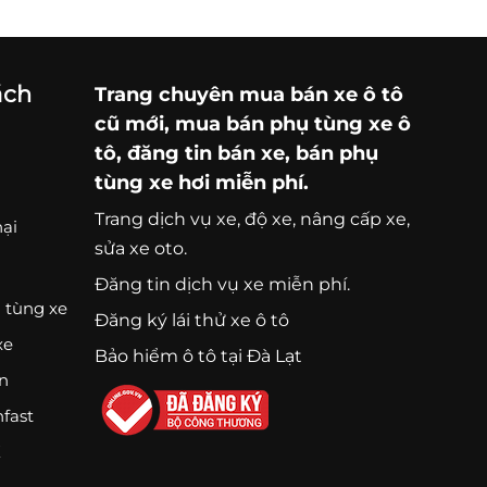
ách
Trang chuyên
mua bán xe ô tô
cũ mới,
mua bán phụ tùng xe ô
tô
, đăng tin bán xe, bán phụ
tùng xe hơi miễn phí.
Trang
dịch vụ xe
, độ xe, nâng cấp xe,
nại
sửa xe oto.
Đăng tin dịch vụ xe miễn phí.
 tùng xe
Đăng ký lái thử xe ô tô
xe
Bảo hiểm ô tô tại Đà Lạt
ện
nfast
K