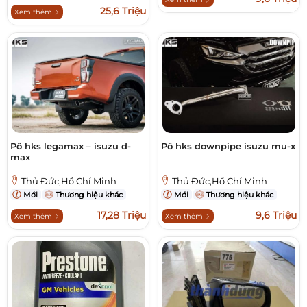
25,6 Triệu
Xem thêm
Pô hks legamax – isuzu d-
Pô hks downpipe isuzu mu-x
max
Thủ Đức,Hồ Chí Minh
Thủ Đức,Hồ Chí Minh
Mới
Thương hiệu khác
Mới
Thương hiệu khác
17,28 Triệu
9,6 Triệu
Xem thêm
Xem thêm