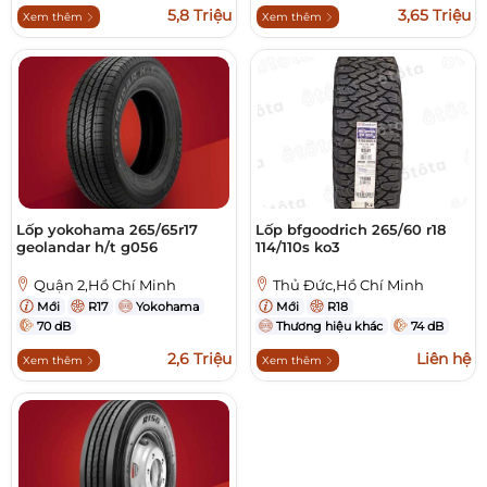
5,8 Triệu
3,65 Triệu
Xem thêm
Xem thêm
Lốp yokohama 265/65r17
Lốp bfgoodrich 265/60 r18
geolandar h/t g056
114/110s ko3
Quận 2,Hồ Chí Minh
Thủ Đức,Hồ Chí Minh
Mới
R17
Yokohama
Mới
R18
70 dB
Thương hiệu khác
74 dB
2,6 Triệu
Liên hệ
Xem thêm
Xem thêm