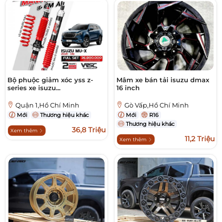
Bộ phuộc giảm xóc yss z-
Mâm xe bán tải isuzu dmax
series xe isuzu...
16 inch
Quận 1,Hồ Chí Minh
Gò Vấp,Hồ Chí Minh
Mới
Thương hiệu khác
Mới
R16
Thương hiệu khác
36,8 Triệu
Xem thêm
11,2 Triệu
Xem thêm