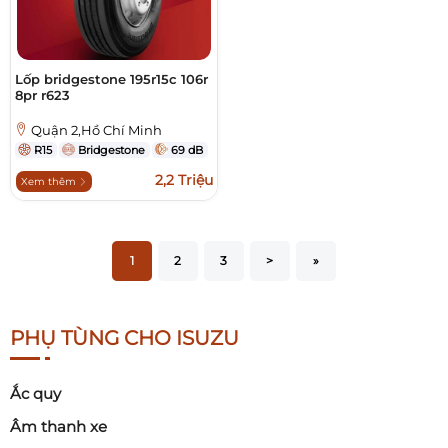
Lốp bridgestone 195r15c 106r
8pr r623
Quận 2,Hồ Chí Minh
R15
Bridgestone
69 dB
2,2 Triệu
Xem thêm
1
2
3
>
»
PHỤ TÙNG CHO ISUZU
Ắc quy
Âm thanh xe