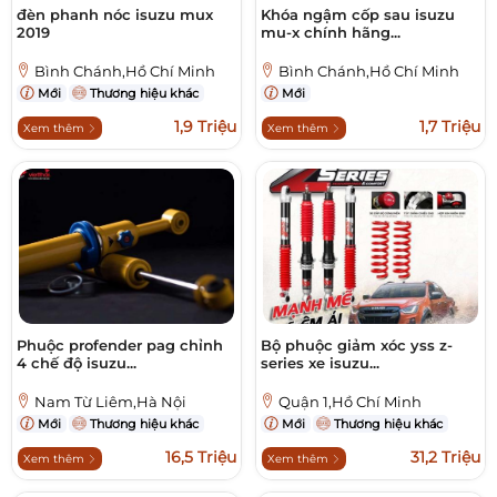
đèn phanh nóc isuzu mux
Khóa ngậm cốp sau isuzu
2019
mu-x chính hãng...
Bình Chánh,Hồ Chí Minh
Bình Chánh,Hồ Chí Minh
Mới
Thương hiệu khác
Mới
1,9 Triệu
1,7 Triệu
Xem thêm
Xem thêm
Phuộc profender pag chỉnh
Bộ phuộc giảm xóc yss z-
4 chế độ isuzu...
series xe isuzu...
Nam Từ Liêm,Hà Nội
Quận 1,Hồ Chí Minh
Mới
Thương hiệu khác
Mới
Thương hiệu khác
16,5 Triệu
31,2 Triệu
Xem thêm
Xem thêm