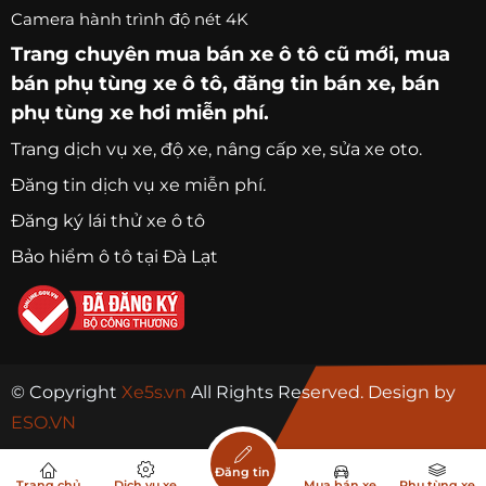
Camera hành trình độ nét 4K
Trang chuyên
mua bán xe ô tô
cũ mới,
mua
bán phụ tùng xe ô tô
, đăng tin bán xe, bán
phụ tùng xe hơi miễn phí.
Trang
dịch vụ xe
, độ xe, nâng cấp xe, sửa xe oto.
Đăng tin dịch vụ xe miễn phí.
Đăng ký lái thử xe ô tô
Bảo hiểm ô tô tại Đà Lạt
© Copyright
Xe5s.vn
All Rights Reserved. Design by
ESO.VN
Đăng tin
Trang chủ
Dịch vụ xe
Mua bán xe
Phụ tùng xe