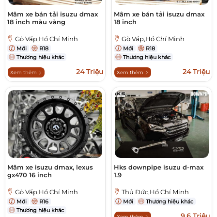
Mâm xe bán tải isuzu dmax
Mâm xe bán tải isuzu dmax
18 inch màu vàng
18 inch
Gò Vấp,Hồ Chí Minh
Gò Vấp,Hồ Chí Minh
Mới
R18
Mới
R18
Thương hiệu khác
Thương hiệu khác
24 Triệu
24 Triệu
Xem thêm
Xem thêm
Mâm xe isuzu dmax, lexus
Hks downpipe isuzu d-max
gx470 16 inch
1.9
Gò Vấp,Hồ Chí Minh
Thủ Đức,Hồ Chí Minh
Mới
R16
Mới
Thương hiệu khác
Thương hiệu khác
9,6 Triệu
Xem thêm