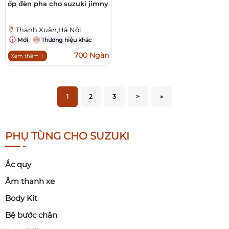
ốp đèn pha cho suzuki jimny
Thanh Xuân,Hà Nội
Mới
Thương hiệu khác
700 Ngàn
Xem thêm
1
2
3
>
»
PHỤ TÙNG CHO SUZUKI
Ắc quy
Âm thanh xe
Body Kit
Bệ bước chân