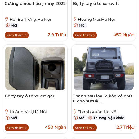
Gương chiếu hậu jimny 2022
Bệ tỳ tay ô tô xe swift
Hai Bà Trưng,Hà Nội
Hoàng Mai,Hà Nội
Mới
Mới
2,9 Triệu
450 Ngàn
Xem thêm
Xem thêm
Bệ tỳ tay ô tô xe ertigar
Thanh sau loại 2 bảo vệ chữ
u cho suzuki...
Hoàng Mai,Hà Nội
Thanh Xuân,Hà Nội
Mới
Mới
Thương hiệu khác
450 Ngàn
2,7 Triệu
Xem thêm
Xem thêm