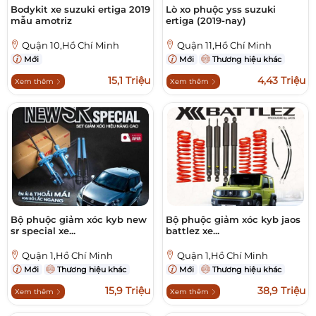
Bodykit xe suzuki ertiga 2019
Lò xo phuộc yss suzuki
mẫu amotriz
ertiga (2019-nay)
Quận 10,Hồ Chí Minh
Quận 11,Hồ Chí Minh
Mới
Mới
Thương hiệu khác
15,1 Triệu
4,43 Triệu
Xem thêm
Xem thêm
Bộ phuộc giảm xóc kyb new
Bộ phuộc giảm xóc kyb jaos
sr special xe...
battlez xe...
Quận 1,Hồ Chí Minh
Quận 1,Hồ Chí Minh
Mới
Thương hiệu khác
Mới
Thương hiệu khác
15,9 Triệu
38,9 Triệu
Xem thêm
Xem thêm