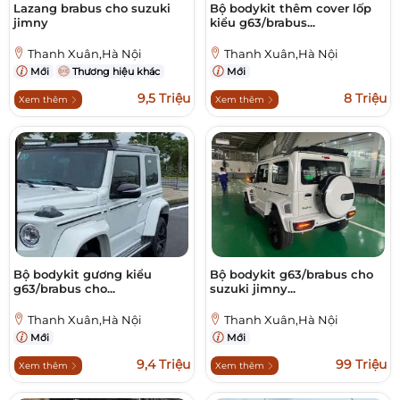
Lazang brabus cho suzuki
Bộ bodykit thêm cover lốp
jimny
kiểu g63/brabus...
Thanh Xuân,Hà Nội
Thanh Xuân,Hà Nội
Mới
Thương hiệu khác
Mới
9,5 Triệu
8 Triệu
Xem thêm
Xem thêm
Bộ bodykit gương kiểu
Bộ bodykit g63/brabus cho
g63/brabus cho...
suzuki jimny...
Thanh Xuân,Hà Nội
Thanh Xuân,Hà Nội
Mới
Mới
9,4 Triệu
99 Triệu
Xem thêm
Xem thêm