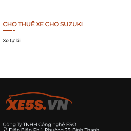
CHO THUÊ XE CHO SUZUKI
Xe tự lái
Công Ty TNHH Công nghệ ESO
Điện Biên Phủ, Phường 25, Bình Thạnh