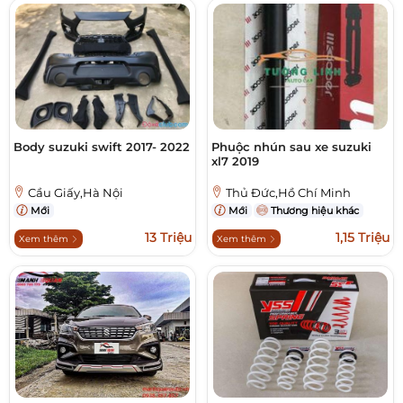
Body suzuki swift 2017- 2022
Phuộc nhún sau xe suzuki
xl7 2019
Cầu Giấy,Hà Nội
Thủ Đức,Hồ Chí Minh
Mới
Mới
Thương hiệu khác
13 Triệu
1,15 Triệu
Xem thêm
Xem thêm