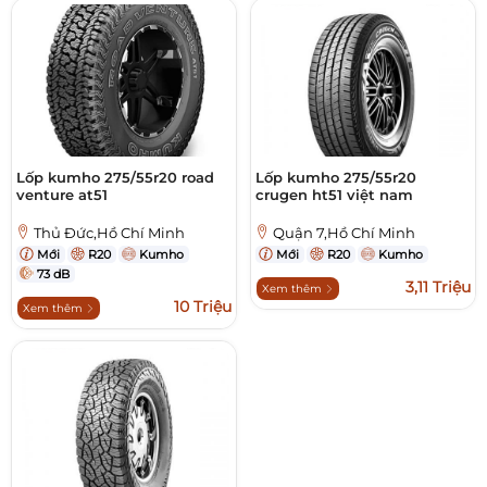
Lốp kumho 275/55r20 road
Lốp kumho 275/55r20
venture at51
crugen ht51 việt nam
Thủ Đức,Hồ Chí Minh
Quận 7,Hồ Chí Minh
Mới
R20
Kumho
Mới
R20
Kumho
73 dB
3,11 Triệu
Xem thêm
10 Triệu
Xem thêm