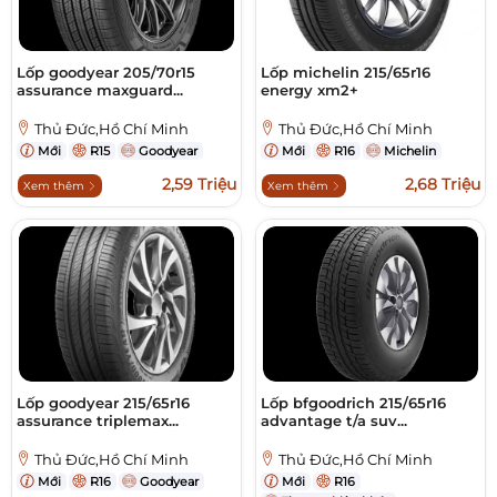
Lốp goodyear 205/70r15
Lốp michelin 215/65r16
assurance maxguard...
energy xm2+
Thủ Đức,Hồ Chí Minh
Thủ Đức,Hồ Chí Minh
Mới
R15
Goodyear
Mới
R16
Michelin
2,59 Triệu
2,68 Triệu
Xem thêm
Xem thêm
Lốp goodyear 215/65r16
Lốp bfgoodrich 215/65r16
assurance triplemax...
advantage t/a suv...
Thủ Đức,Hồ Chí Minh
Thủ Đức,Hồ Chí Minh
Mới
R16
Goodyear
Mới
R16