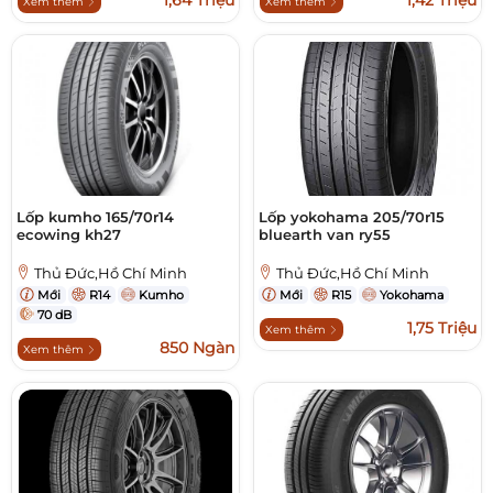
1,64 Triệu
1,42 Triệu
Xem thêm
Xem thêm
Lốp kumho 165/70r14
Lốp yokohama 205/70r15
ecowing kh27
bluearth van ry55
Thủ Đức,Hồ Chí Minh
Thủ Đức,Hồ Chí Minh
Mới
R14
Kumho
Mới
R15
Yokohama
70 dB
1,75 Triệu
Xem thêm
850 Ngàn
Xem thêm