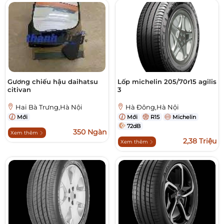
Gương chiếu hậu daihatsu
Lốp michelin 205/70r15 agilis
citivan
3
Hai Bà Trưng,Hà Nội
Hà Đông,Hà Nội
Mới
Mới
R15
Michelin
72dB
350 Ngàn
Xem thêm
2,38 Triệu
Xem thêm