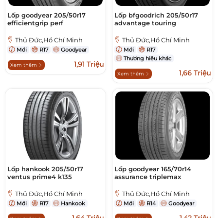
Lốp goodyear 205/50r17
Lốp bfgoodrich 205/50r17
efficientgrip perf
advantage touring
Thủ Đức,Hồ Chí Minh
Thủ Đức,Hồ Chí Minh
Mới
R17
Goodyear
Mới
R17
Thương hiệu khác
1,91 Triệu
Xem thêm
1,66 Triệu
Xem thêm
Lốp hankook 205/50r17
Lốp goodyear 165/70r14
ventus prime4 k135
assurance triplemax
Thủ Đức,Hồ Chí Minh
Thủ Đức,Hồ Chí Minh
Mới
R17
Hankook
Mới
R14
Goodyear