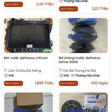
Thương hiệu khác
2,49 Triệu
Xem thêm
2,22 Triệu
Xem thêm
Két nước daihatsu citivan
Bố thắng trước daihatsu
terios 2003
Liên Chiểu,Đà Nẵng
Hai Bà Trưng,Hà Nội
Mới
Mới
Thương hiệu khác
1,899 Triệu
500 Ngàn
Xem thêm
Xem thêm