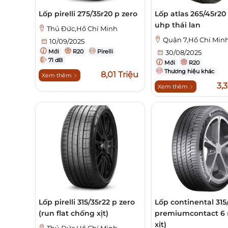
Lốp pirelli 275/35r20 p zero
Lốp atlas 265/45r20
uhp thái lan
Thủ Đức,Hồ Chí Minh
Quận 7,Hồ Chí Min
10/09/2025
Mới
R20
Pirelli
30/08/2025
71 dB
Mới
R20
Thương hiệu khác
8,01 Triệu
Xem thêm
3,3
Xem thêm
Lốp pirelli 315/35r22 p zero
Lốp continental 315
(run flat chống xịt)
premiumcontact 6 
xịt)
Thủ Đức,Hồ Chí Minh