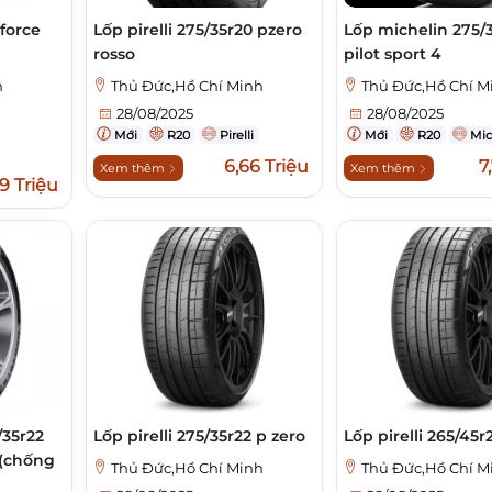
 force
Lốp pirelli 275/35r20 pzero
Lốp michelin 275/
rosso
pilot sport 4
h
Thủ Đức,Hồ Chí Minh
Thủ Đức,Hồ Chí M
28/08/2025
28/08/2025
Mới
R20
Pirelli
Mới
R20
Mic
6,66 Triệu
7
Xem thêm
Xem thêm
9 Triệu
/35r22
Lốp pirelli 275/35r22 p zero
Lốp pirelli 265/45r
(chống
Thủ Đức,Hồ Chí Minh
Thủ Đức,Hồ Chí M