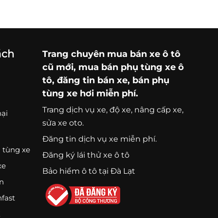
ách
Trang chuyên
mua bán xe ô tô
cũ mới,
mua bán phụ tùng xe ô
tô
, đăng tin bán xe, bán phụ
tùng xe hơi miễn phí.
Trang
dịch vụ xe
, độ xe, nâng cấp xe,
nại
sửa xe oto.
Đăng tin dịch vụ xe miễn phí.
 tùng xe
Đăng ký lái thử xe ô tô
xe
Bảo hiểm ô tô tại Đà Lạt
ện
nfast
K