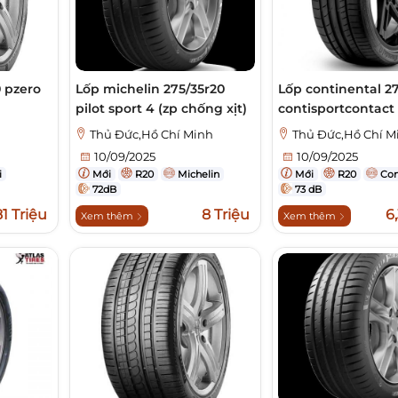
0 pzero
Lốp michelin 275/35r20
Lốp continental 2
pilot sport 4 (zp chống xịt)
contisportcontact
Thủ Đức,Hồ Chí Minh
Thủ Đức,Hồ Chí M
10/09/2025
10/09/2025
i
Mới
R20
Michelin
Mới
R20
Con
72dB
73 dB
81 Triệu
8 Triệu
6
Xem thêm
Xem thêm