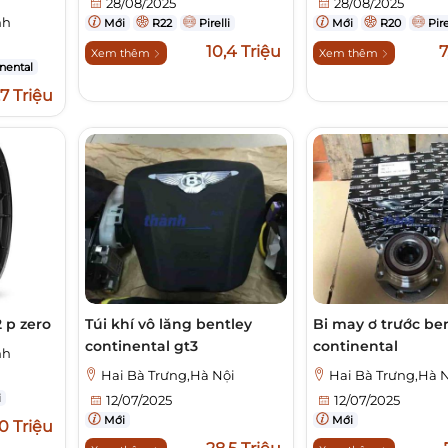
28/08/2025
28/08/2025
nh
Mới
R22
Pirelli
Mới
R20
Pire
10,4 Triệu
7
Xem thêm
Xem thêm
nental
,7 Triệu
2 p zero
Túi khí vô lăng bentley
Bi may ơ trước be
continental gt3
continental
nh
Hai Bà Trưng,Hà Nội
Hai Bà Trưng,Hà 
i
12/07/2025
12/07/2025
Mới
Mới
0 Triệu