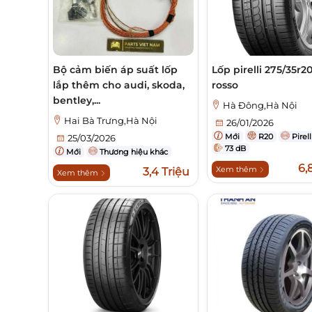
Bộ cảm biến áp suất lốp
Lốp pirelli 275/35r2
lắp thêm cho audi, skoda,
rosso
bentley,...
Hà Đông,Hà Nội
Hai Bà Trưng,Hà Nội
26/01/2026
Mới
R20
Pirell
25/03/2026
73 dB
Mới
Thương hiệu khác
6,
Xem thêm
3,4 Triệu
Xem thêm