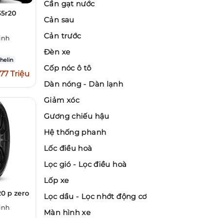
Cần gạt nước
35r20
Cản sau
Cản trước
inh
Đèn xe
helin
Cốp nóc ô tô
,77 Triệu
Dàn nóng - Dàn lạnh
Giảm xóc
Gương chiếu hậu
Hệ thống phanh
Lốc điều hoà
Lọc gió - Lọc điều hoà
Lốp xe
20 p zero
Lọc dầu - Lọc nhớt động cơ
inh
Màn hình xe