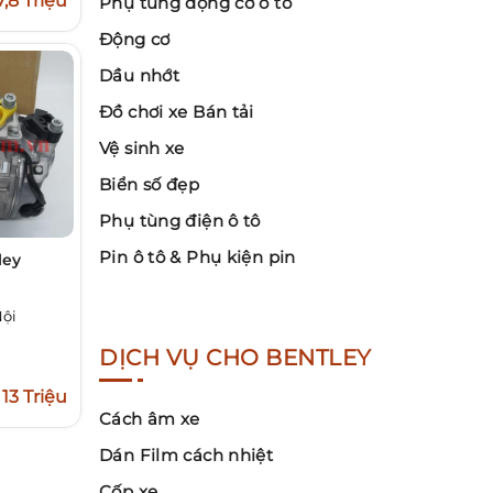
7,8 Triệu
Phụ tùng động cơ ô tô
Động cơ
Dầu nhớt
Đồ chơi xe Bán tải
Vệ sinh xe
Biển số đẹp
Phụ tùng điện ô tô
Pin ô tô & Phụ kiện pin
ley
Nội
DỊCH VỤ CHO BENTLEY
13 Triệu
Cách âm xe
Dán Film cách nhiệt
Cốp xe