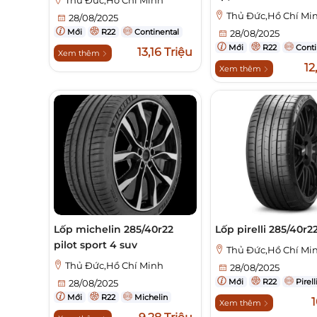
Thủ Đức,Hồ Chí Mi
28/08/2025
Mới
R22
Continental
28/08/2025
Mới
R22
Conti
13,16 Triệu
Xem thêm
12
Xem thêm
Lốp michelin 285/40r22
Lốp pirelli 285/40r2
pilot sport 4 suv
Thủ Đức,Hồ Chí Mi
Thủ Đức,Hồ Chí Minh
28/08/2025
Mới
R22
Pirell
28/08/2025
Mới
R22
Michelin
1
Xem thêm