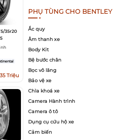
PHỤ TÙNG CHO BENTLEY
Ắc quy
75/35r20
 5
Âm thanh xe
inh
Body Kit
Bệ bước chân
tinental
Bọc vô lăng
,35 Triệu
Bảo vệ xe
Chìa khoá xe
Camera Hành trình
Camera ô tô
Dụng cụ cứu hộ xe
Cảm biến