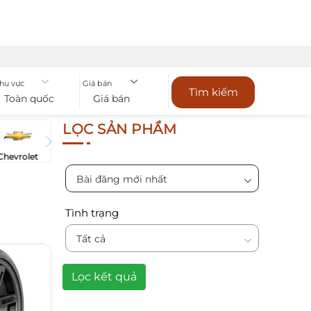
hu vực
Giá bán
Tìm kiếm
Toàn quốc
Giá bán
LỌC SẢN PHẨM
Chevrolet
Bài đăng mới nhất
Tình trạng
Tất cả
Lọc kết quả