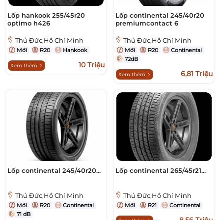
Lốp hankook 255/45r20
Lốp continental 245/40r20
optimo h426
premiumcontact 6
Thủ Đức,Hồ Chí Minh
Thủ Đức,Hồ Chí Minh
Mới
R20
Hankook
Mới
R20
Continental
72dB
10 Triệu
Xem thêm
6,81 Triệu
Xem thêm
Lốp continental 245/40r20...
Lốp continental 265/45r21...
Thủ Đức,Hồ Chí Minh
Thủ Đức,Hồ Chí Minh
Mới
R20
Continental
Mới
R21
Continental
71 dB