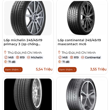
Lốp michelin 245/45r19
Lốp continental 245/45r19
primacy 3 (zp chống...
maxcontact mc6
Thủ Đức,Hồ Chí Minh
Thủ Đức,Hồ Chí Minh
Mới
R19
Michelin
Mới
R19
Continental
71 dB
71 dB
5,54 Triệu
3,55 Triệu
Xem thêm
Xem thêm