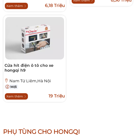
8,56 Triệu
Xem thêm
6,18 Triệu
Xem thêm
Cửa hít điện ô tô cho xe
hongqi h9
Nam Từ Liêm,Hà Nội
Mới
19 Triệu
Xem thêm
PHỤ TÙNG CHO HONGQI