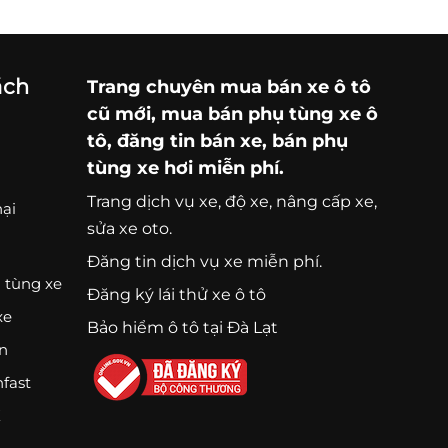
ách
Trang chuyên
mua bán xe ô tô
cũ mới,
mua bán phụ tùng xe ô
tô
, đăng tin bán xe, bán phụ
tùng xe hơi miễn phí.
Trang
dịch vụ xe
, độ xe, nâng cấp xe,
nại
sửa xe oto.
Đăng tin dịch vụ xe miễn phí.
 tùng xe
Đăng ký lái thử xe ô tô
xe
Bảo hiểm ô tô tại Đà Lạt
ện
nfast
K