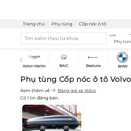
Trang chủ
Phụ tùng
Cốp nóc ô tô
Loại
Phụ tùn
BAIC
Bestune
Acura
Aston Martin
BMW
Phụ tùng Cốp nóc ô tô Volv
Xem thêm về
Bảng giá xe Volvo
Có
1
tin đăng bán.