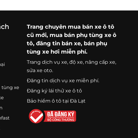
ách
Trang chuyên
mua bán xe ô tô
cũ mới,
mua bán phụ tùng xe ô
tô
, đăng tin bán xe, bán phụ
tùng xe hơi miễn phí.
Trang
dịch vụ xe
, độ xe, nâng cấp xe,
nại
sửa xe oto.
Đăng tin dịch vụ xe miễn phí.
 tùng xe
Đăng ký lái thử xe ô tô
xe
Bảo hiểm ô tô tại Đà Lạt
ện
nfast
K