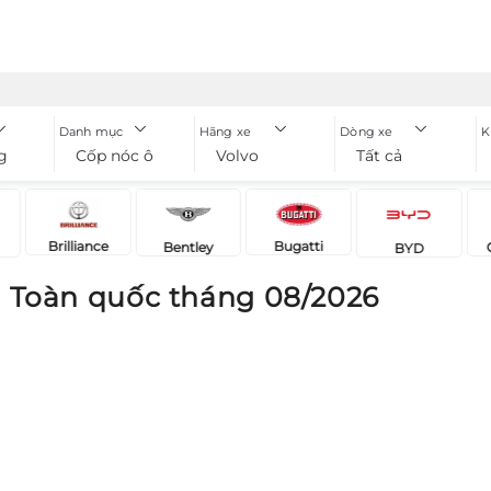
Danh mục
Hãng xe
Dòng xe
K
g
Cốp nóc ô tô
Volvo
Tất cả
Brilliance
Bugatti
Bentley
BYD
o Toàn quốc tháng 08/2026