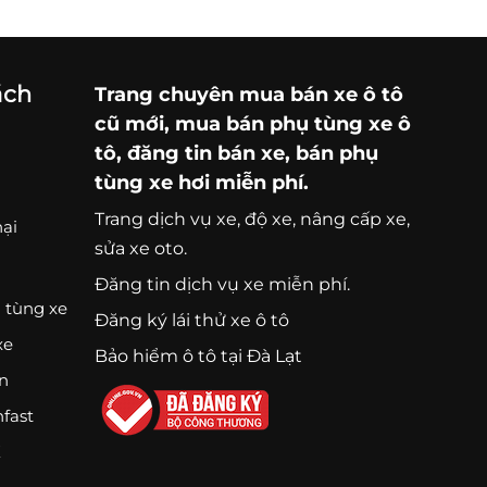
ách
Trang chuyên
mua bán xe ô tô
cũ mới,
mua bán phụ tùng xe ô
tô
, đăng tin bán xe, bán phụ
tùng xe hơi miễn phí.
Trang
dịch vụ xe
, độ xe, nâng cấp xe,
nại
sửa xe oto.
Đăng tin dịch vụ xe miễn phí.
 tùng xe
Đăng ký lái thử xe ô tô
xe
Bảo hiểm ô tô tại Đà Lạt
ện
nfast
K