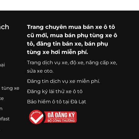
ách
Trang chuyên
mua bán xe ô tô
cũ mới,
mua bán phụ tùng xe ô
tô
, đăng tin bán xe, bán phụ
tùng xe hơi miễn phí.
Trang
dịch vụ xe
, độ xe, nâng cấp xe,
nại
sửa xe oto.
Đăng tin dịch vụ xe miễn phí.
 tùng xe
Đăng ký lái thử xe ô tô
xe
Bảo hiểm ô tô tại Đà Lạt
ện
nfast
K