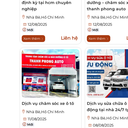
định kỳ tại hcm chuyên
dưỡng – chăm sóc x
nghiệp
thanh phong auto
Nhà Bè,Hồ Chí Minh
Nhà Bè,Hồ Chí Min
12/08/2025
12/08/2025
Mới
Mới
Liên hệ
Xem thêm
Xem thêm
Dịch vụ chăm sóc xe ô tô
Dịch vụ sửa chữa ô 
động tại nhà 24/7
Nhà Bè,Hồ Chí Minh
Nhà Bè,Hồ Chí Min
11/08/2025
Mới
08/08/2025