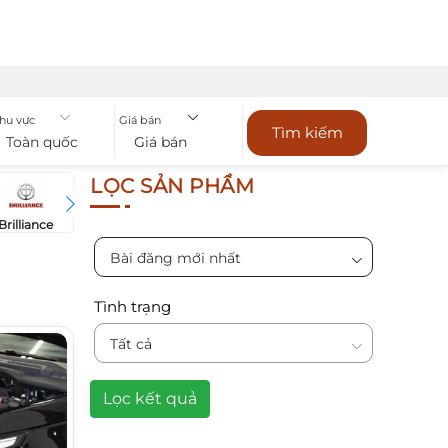
hu vực
Giá bán
Tìm kiếm
Toàn quốc
Giá bán
LỌC SẢN PHẨM
Brilliance
Bugatti
Bentley
Chevrol
BYD
Bài đăng mới nhất
Tình trạng
Tất cả
Lọc kết quả