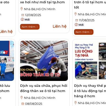
e oto
xe hơi như mới tại tp.hcm
trơn ô tô tại hcm u
tốt
Nhà Bè,Hồ Chí Minh
h
Nhà Bè,Hồ Chí Mi
12/08/2025
Mới
11/08/2025
Mới
Liên hệ
Xem thêm
Liên hệ
Xem thêm
tô lưu
Dịch vụ sửa chữa, phục hồi
Dịch vụ thay thế 
 tphcm
đồng thân xe ô tô tại hcm
ô tô lưu động tại 
hãng ở hcm
h
Nhà Bè,Hồ Chí Minh
Nhà Bè,Hồ Chí Mi
08/08/2025