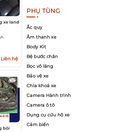
PHỤ TÙNG
 xe land
Ắc quy
Âm thanh xe
nh
Body Kit
Bệ bước chân
Liên hệ
Bọc vô lăng
Bảo vệ xe
Chìa khoá xe
Camera Hành trình
Camera ô tô
Dụng cụ cứu hộ xe
Cảm biến
g bôi