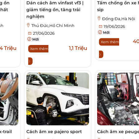
g ồn
Dán cách âm vinfast vf3 |
Tấm chống ồn xe h
chất
giảm tiếng ồn, tăng trải
sip
nghiệm
Đống Đa,Hà Nội
nh
Thủ Đức,Hồ Chí Minh
19/06/2026
Mới
27/06/2026
Mới
4
Xem thêm
4 Triệu
1,1 Triệu
Xem thêm
-trail
Cách âm xe pajero sport
Cách âm xe peuge