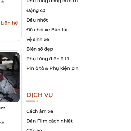
Phụ tùng động cơ ô tô
inh
Động cơ
Dầu nhớt
Liên hệ
Đồ chơi xe Bán tải
Vệ sinh xe
Biển số đẹp
Phụ tùng điện ô tô
Pin ô tô & Phụ kiện pin
DỊCH VỤ
eot
Cách âm xe
Dán Film cách nhiệt
inh
Cốp xe