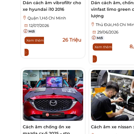
Dán cách âm vibrofiltr cho
Dán cách âm, chốn
xe hyundai i10 2016
vinfast limo green 
lượng
Quận 1,Hồ Chí Minh
Thủ Đức,Hồ Chí Mi
12/07/2026
Mới
29/06/2026
Mới
26 Triệu
Xem thêm
8,
Xem thêm
Cách âm chống ồn xe
Cách âm xe nissan x
mazda cx-5 2025 – stp