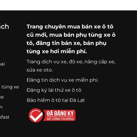
ách
Trang chuyên
mua bán xe ô tô
cũ mới,
mua bán phụ tùng xe ô
tô
, đăng tin bán xe, bán phụ
tùng xe hơi miễn phí.
Trang
dịch vụ xe
, độ xe, nâng cấp xe,
nại
sửa xe oto.
Đăng tin dịch vụ xe miễn phí.
 tùng xe
Đăng ký lái thử xe ô tô
xe
Bảo hiểm ô tô tại Đà Lạt
ện
nfast
K