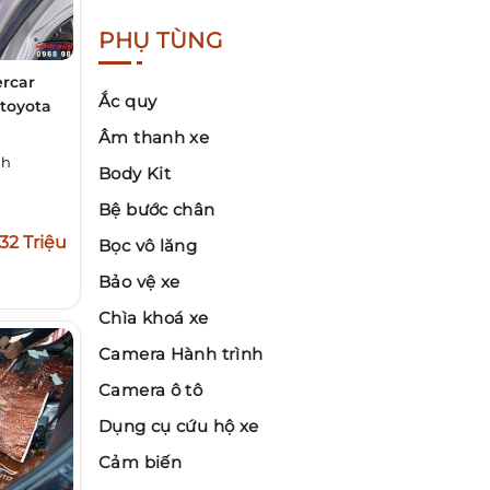
PHỤ TÙNG
rcar
Ắc quy
 toyota
Âm thanh xe
nh
Body Kit
Bệ bước chân
32 Triệu
Bọc vô lăng
Bảo vệ xe
Chìa khoá xe
Camera Hành trình
Camera ô tô
Dụng cụ cứu hộ xe
Cảm biến