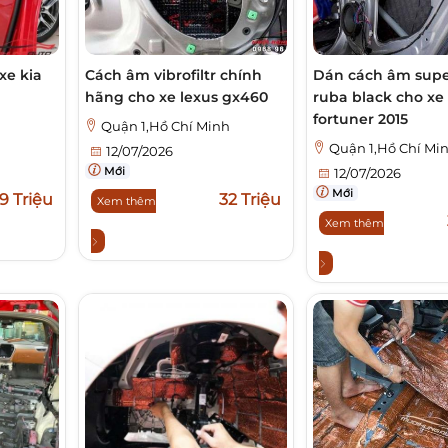
xe kia
Cách âm vibrofiltr chính
Dán cách âm supe
hãng cho xe lexus gx460
ruba black cho xe
fortuner 2015
h
Quận 1,Hồ Chí Minh
Quận 1,Hồ Chí Mi
12/07/2026
Mới
12/07/2026
Mới
9 Triệu
32 Triệu
Xem thêm
Xem thêm