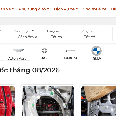
án xe
Phụ tùng ô tô
Dịch vụ xe
Cho thuê xe
Bl
Danh mục
Hãng xe
Dòng xe
K
Cách âm xe
Tất cả
Tất cả
BAIC
Bestune
Aston Martin
BMW
ốc tháng 08/2026