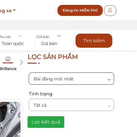
og xe
Đăng tin MIỄN PHÍ
hu vực
Giá bán
Tìm kiếm
Toàn quốc
Giá bán
LỌC SẢN PHẨM
Brilliance
Bugatti
Bentley
Chevrol
BYD
Bài đăng mới nhất
Tình trạng
Tất cả
Lọc kết quả