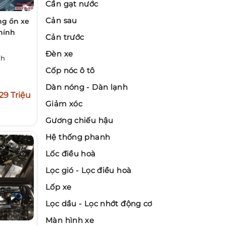
Cần gạt nước
Cản sau
g ồn xe
hính
Cản trước
Đèn xe
nh
Cốp nóc ô tô
Dàn nóng - Dàn lạnh
29 Triệu
Giảm xóc
Gương chiếu hậu
Hệ thống phanh
Lốc điều hoà
Lọc gió - Lọc điều hoà
Lốp xe
Lọc dầu - Lọc nhớt động cơ
Màn hình xe