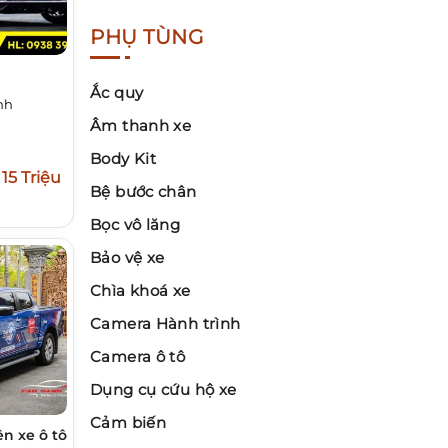
PHỤ TÙNG
Ắc quy
nh
Âm thanh xe
Body Kit
15 Triệu
Bệ bước chân
Bọc vô lăng
Bảo vệ xe
Chìa khoá xe
Camera Hành trình
Camera ô tô
Dụng cụ cứu hộ xe
Cảm biến
n xe ô tô