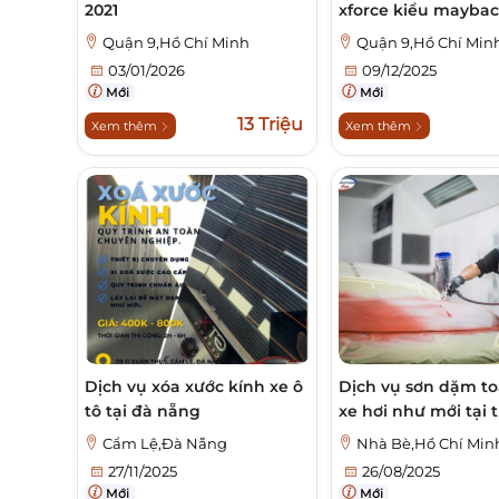
2021
xforce kiểu mayba
Quận 9,Hồ Chí Minh
Quận 9,Hồ Chí Min
03/01/2026
09/12/2025
Mới
Mới
13 Triệu
Xem thêm
Xem thêm
Dịch vụ xóa xước kính xe ô
Dịch vụ sơn dặm t
tô tại đà nẵng
xe hơi như mới tại 
Cẩm Lệ,Đà Nẵng
Nhà Bè,Hồ Chí Min
27/11/2025
26/08/2025
Mới
Mới