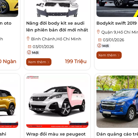
n oto
Nâng đời body kit xe audi
Bodykit swift 2019
lên phiên bản đời mới nhất
Quận 9,Hồ Chí Mi
nh
Bình Chánh,Hồ Chí Minh
03/01/2026
Mới
03/01/2026
Mới
Xem thêm
0 Ngàn
199 Triệu
Xem thêm
shi
Wrap đổi màu xe peugeot
Dán quảng cáo trê