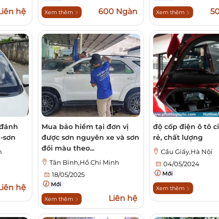
Liên hệ
600 Ngàn
5
Xem thêm
Xem thêm
 đánh
Mua bảo hiểm tại đơn vị
độ cốp điện ô tô ci
h-sơn
được sơn nguyên xe và sơn
rẻ, chất lượng
đổi màu theo...
h
Cầu Giấy,Hà Nội
Tân Bình,Hồ Chí Minh
04/05/2024
Mới
18/05/2025
Mới
Liên hệ
Xem thêm
Liên hệ
Xem thêm