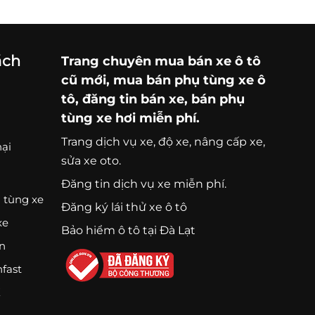
ách
Trang chuyên
mua bán xe ô tô
cũ mới,
mua bán phụ tùng xe ô
tô
, đăng tin bán xe, bán phụ
tùng xe hơi miễn phí.
Trang
dịch vụ xe
, độ xe, nâng cấp xe,
nại
sửa xe oto.
Đăng tin dịch vụ xe miễn phí.
 tùng xe
Đăng ký lái thử xe ô tô
xe
Bảo hiểm ô tô tại Đà Lạt
ện
nfast
K