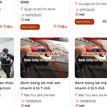
ch
3008
Gò Vấp,Hồ Chí Mi
h
Quận 9,Hồ Chí Minh
27/11/2025
Mới
09/12/2025
Mới
8
Xem thêm
5 Triệu
11 Triệu
Xem thêm
oàn thân
đánh bóng bề mặt sơn
đánh bóng bề mặt
tp.hcm
nhanh ô tô 7 chỗ
nhanh ô tô 5 chỗ
h
Bắc Từ Liêm,Hà Nội
Bắc Từ Liêm,Hà N
13/08/2025
13/08/2025
Mới
Mới