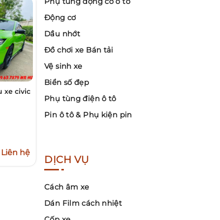
Phụ tùng động cơ ô tô
Động cơ
Dầu nhớt
Đồ chơi xe Bán tải
Vệ sinh xe
Biển số đẹp
 xe civic
Phụ tùng điện ô tô
Pin ô tô & Phụ kiện pin
Liên hệ
DỊCH VỤ
Cách âm xe
Dán Film cách nhiệt
Cốp xe