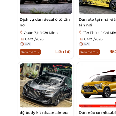
Dịch vụ dán decal ô tô tận
Dán oto tại nhà -dá
nơi
tận nơi
Quận 7,Hồ Chí Minh
Tân Phú,Hồ Chí Mi
04/01/2026
04/01/2026
Mới
Mới
Liên hệ
95
Xem thêm
Xem thêm
độ body kit nissan almera
Dán nóc xe mitsubi