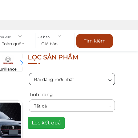
hu vực
Giá bán
Tìm kiếm
Toàn quốc
Giá bán
LỌC SẢN PHẨM
Brilliance
Bugatti
Bentley
Chevrol
BYD
Bài đăng mới nhất
Tình trạng
Tất cả
Lọc kết quả