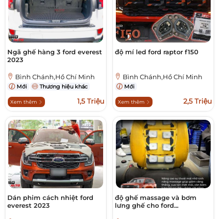
Ngã ghế hàng 3 ford everest
độ mí led ford raptor f150
2023
Bình Chánh,Hồ Chí Minh
Bình Chánh,Hồ Chí Minh
Mới
Thương hiệu khác
Mới
1,5 Triệu
2,5 Triệu
Xem thêm
Xem thêm
Dán phim cách nhiệt ford
độ ghế massage và bơm
everest 2023
lưng ghế cho ford...