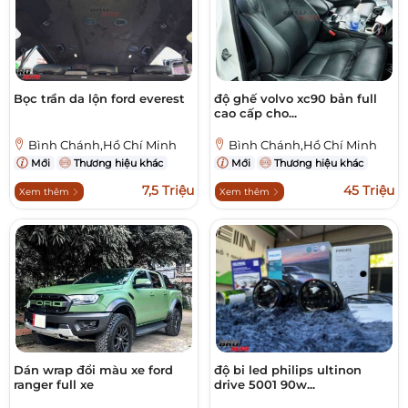
Bọc trần da lộn ford everest
độ ghế volvo xc90 bản full
cao cấp cho...
Bình Chánh,Hồ Chí Minh
Bình Chánh,Hồ Chí Minh
Mới
Thương hiệu khác
Mới
Thương hiệu khác
7,5 Triệu
45 Triệu
Xem thêm
Xem thêm
Dán wrap đổi màu xe ford
độ bi led philips ultinon
ranger full xe
drive 5001 90w...