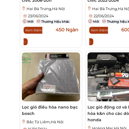
civic 2006-2011
civic 2022-2024
Hai Bà Trưng,Hà Nội
Hai Bà Trưng,Hà Nộ
23/06/2024
22/06/2024
Mới
Thương hiệu khác
Mới
Thương hiệu 
450 Ngàn
60
Xem thêm
Xem thêm
Lọc gió điều hòa nano bạc
Lọc gió động cơ và
bosch
hòa k&n cho các do
honda
Bắc Từ Liêm,Hà Nội
Hoàng Mai,Hà Nội
16/05/2024