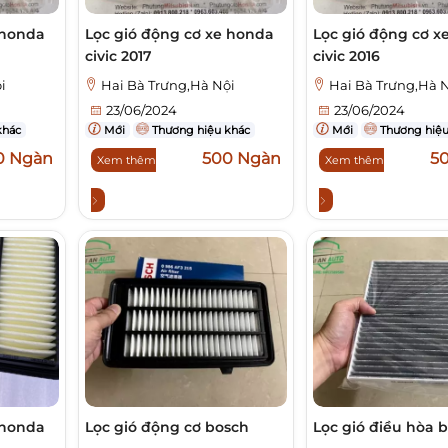
 honda
Lọc gió động cơ xe honda
Lọc gió động cơ x
civic 2017
civic 2016
i
Hai Bà Trưng,Hà Nội
Hai Bà Trưng,Hà 
23/06/2024
23/06/2024
khác
Mới
Thương hiệu khác
Mới
Thương hiệu
0 Ngàn
500 Ngàn
5
Xem thêm
Xem thêm
 honda
Lọc gió động cơ bosch
Lọc gió điều hòa 