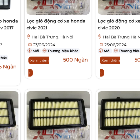
ấp honda
Lọc gió động cơ xe honda
Lọc gió động cơ x
-v 2017
civic 2021
civic 2020
Hai Bà Trưng,Hà Nội
Hai Bà Trưng,Hà 
ọ
23/06/2024
23/06/2024
Mới
Thương hiệu khác
Mới
Thương hiệu
khác
500 Ngàn
5
Xem thêm
Xem thêm
6 Ngàn