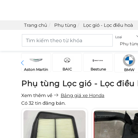
Trang chủ
Phụ tùng
Lọc gió - Lọc điều hoà
Loại
Phụ tùn
BAIC
Bestune
Acura
Aston Martin
BMW
Phụ tùng Lọc gió - Lọc điề
Xem thêm về
Bảng giá xe Honda
Có
32
tin đăng bán.