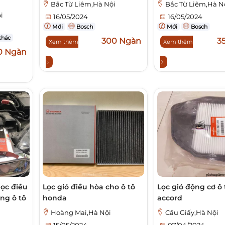
Bắc Từ Liêm,Hà Nội
Bắc Từ Liêm,Hà N
i
16/05/2024
16/05/2024
Mới
Bosch
Mới
Bosch
khác
300 Ngàn
3
Xem thêm
Xem thêm
0 Ngàn
 lọc điều
Lọc gió điều hòa cho ô tô
Lọc gió động cơ ô
̀ng ô tô
honda
accord
Hoàng Mai,Hà Nội
Cầu Giấy,Hà Nội
15/05/2024
07/04/2024