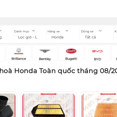
Danh mục
Hãng xe
Dòng xe
K
g
Lọc gió - Lọc điều hoà
Honda
Tất cả
Brilliance
Bugatti
Bentley
BYD
u hoà Honda Toàn quốc tháng 08/2