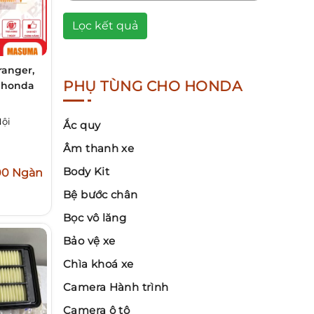
Lọc kết quả
ranger,
PHỤ TÙNG CHO HONDA
, honda
Nội
Ắc quy
Âm thanh xe
Body Kit
00 Ngàn
Bệ bước chân
Bọc vô lăng
Bảo vệ xe
Chìa khoá xe
Camera Hành trình
Camera ô tô