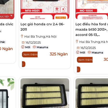
a civic
Lọc gió honda crv 2.4 06-
Lọc điều hòa ford 
2011
mazda bt50 2013+
i
accord 05-13,...
Hai Bà Trưng,Hà Nội
Hai Bà Trưng,Hà 
khác
16/12/2025
Mới
Masuma
16/12/2025
0 Ngàn
Mới
Masuma
325 Ngàn
Xem thêm
3
Xem thêm