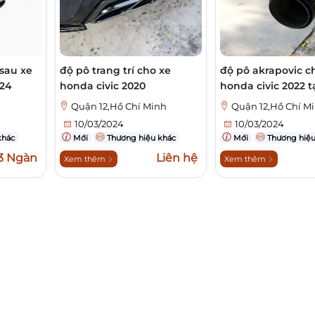
 sau xe
độ pô trang trí cho xe
độ pô akrapovic c
024
honda civic 2020
honda civic 2022 
Quận 12,Hồ Chí Minh
Quận 12,Hồ Chí M
10/03/2024
10/03/2024
khác
Mới
Thương hiệu khác
Mới
Thương hiệu
3 Ngàn
Liên hệ
Xem thêm
Xem thêm