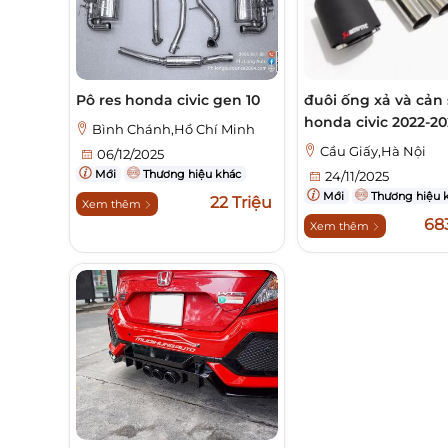
Pô res honda civic gen 10
đuôi ống xả và cản
honda civic 2022-2
Bình Chánh,Hồ Chí Minh
Cầu Giấy,Hà Nội
06/12/2025
Mới
Thương hiệu khác
24/11/2025
Mới
Thương hiệu 
22 Triệu
Xem thêm
68
Xem thêm