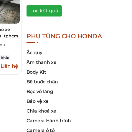
Lọc kết quả
ho xe
PHỤ TÙNG CHO HONDA
tại tphcm
inh
Ắc quy
 khác
Âm thanh xe
Liên hệ
Body Kit
Bệ bước chân
Bọc vô lăng
Bảo vệ xe
Chìa khoá xe
Camera Hành trình
Camera ô tô