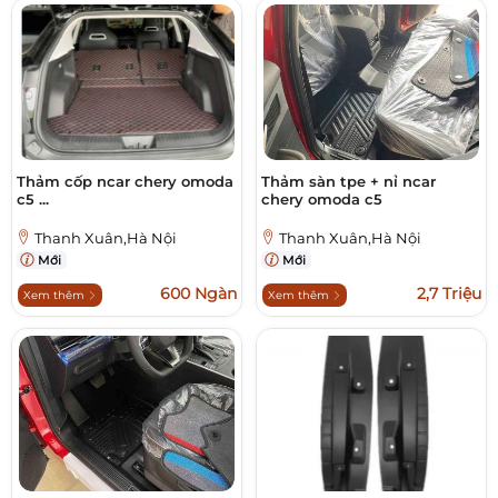
Thảm cốp ncar chery omoda
Thảm sàn tpe + nỉ ncar
c5 ...
chery omoda c5
Thanh Xuân,Hà Nội
Thanh Xuân,Hà Nội
Mới
Mới
600 Ngàn
2,7 Triệu
Xem thêm
Xem thêm