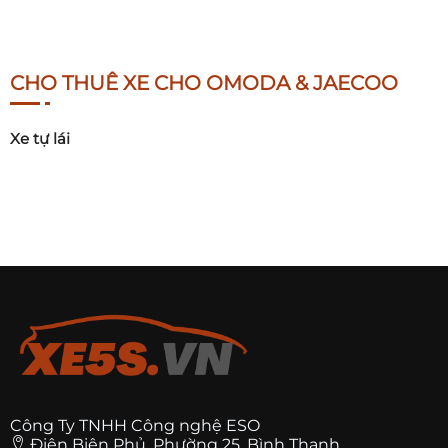
CHO THUÊ XE CHO OMODA & JAECOO
Xe tự lái
Công Ty TNHH Công nghệ ESO
Điện Biên Phủ, Phường 25, Bình Thạnh