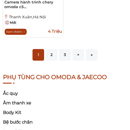
Camera hành trình chery
omoda c5...
Thanh Xuân,Hà Nội
Mới
4 Triệu
Xem thêm
1
2
3
>
»
PHỤ TÙNG CHO OMODA & JAECOO
Ắc quy
Âm thanh xe
Body Kit
Bệ bước chân