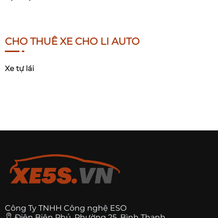
CHO THUÊ XE CHO LI AUTO
Xe tự lái
Công Ty TNHH Công nghệ ESO
Điện Biên Phủ, Phường 25, Bình Thạnh