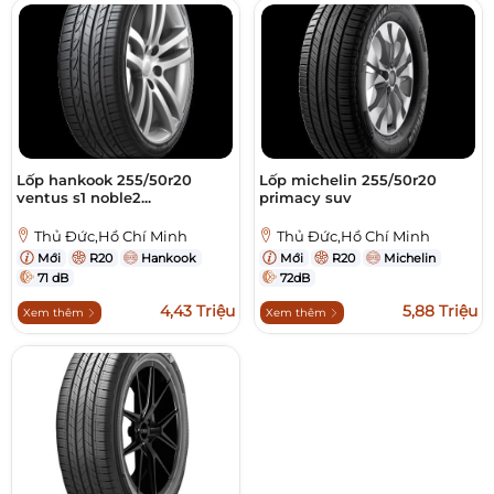
Lốp hankook 255/50r20
Lốp michelin 255/50r20
ventus s1 noble2...
primacy suv
Thủ Đức,Hồ Chí Minh
Thủ Đức,Hồ Chí Minh
Mới
R20
Hankook
Mới
R20
Michelin
71 dB
72dB
4,43 Triệu
5,88 Triệu
Xem thêm
Xem thêm