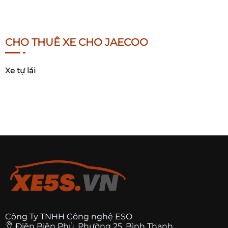
CHO THUÊ XE CHO JAECOO
Xe tự lái
Công Ty TNHH Công nghệ ESO
Điện Biên Phủ, Phường 25, Bình Thạnh