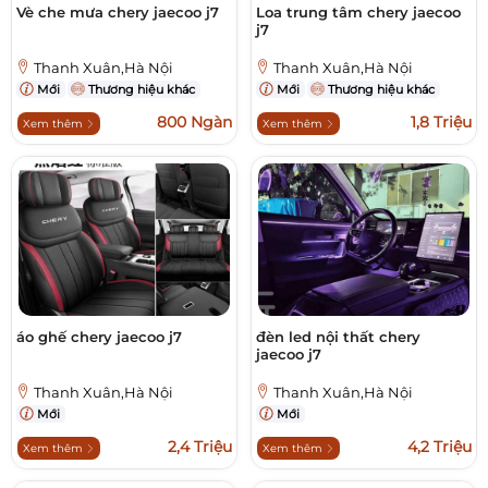
Vè che mưa chery jaecoo j7
Loa trung tâm chery jaecoo
j7
Thanh Xuân,Hà Nội
Thanh Xuân,Hà Nội
Mới
Thương hiệu khác
Mới
Thương hiệu khác
800 Ngàn
1,8 Triệu
Xem thêm
Xem thêm
áo ghế chery jaecoo j7
đèn led nội thất chery
jaecoo j7
Thanh Xuân,Hà Nội
Thanh Xuân,Hà Nội
Mới
Mới
2,4 Triệu
4,2 Triệu
Xem thêm
Xem thêm