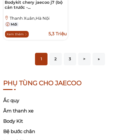
Bodykit chery jaecoo j7 (bộ
cản trước -...
Thanh Xuân,Hà Nội
Mới
5,3 Triệu
Xem thêm
1
2
3
>
»
PHỤ TÙNG CHO JAECOO
Ắc quy
Âm thanh xe
Body Kit
Bệ bước chân