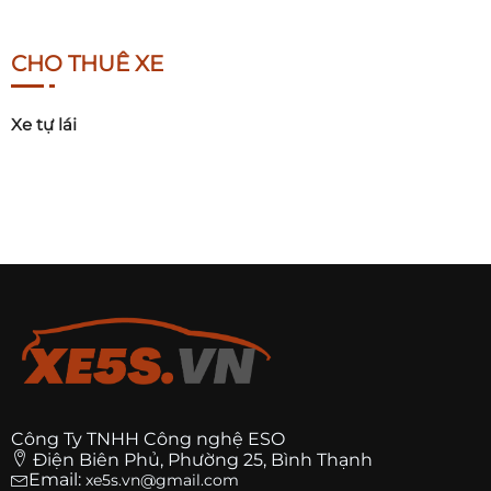
CHO THUÊ XE
Xe tự lái
Công Ty TNHH Công nghệ ESO
Điện Biên Phủ, Phường 25, Bình Thạnh
Email:
xe5s.vn@gmail.com