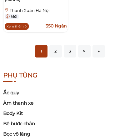
Thanh Xuân,Hà Nội
Mới
350 Ngàn
Xem thêm
1
2
3
>
»
PHỤ TÙNG
Ắc quy
Âm thanh xe
Body Kit
Bệ bước chân
Bọc vô lăng