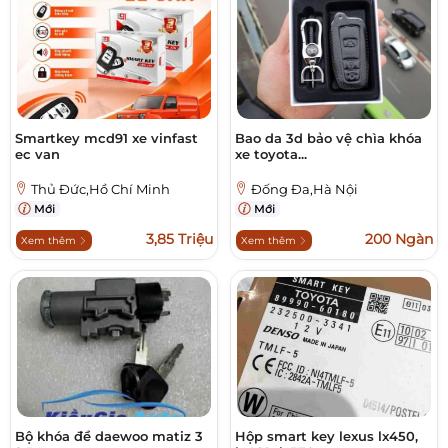
Smartkey mcd91 xe vinfast
Bao da 3d bảo vệ chìa khóa
ec van
xe toyota...
Thủ Đức,Hồ Chí Minh
Đống Đa,Hà Nội
Mới
Mới
3,85 Triệu
200 Ngàn
Xem thêm
Xem thêm
Bộ khóa đề daewoo matiz 3
Hộp smart key lexus lx450,