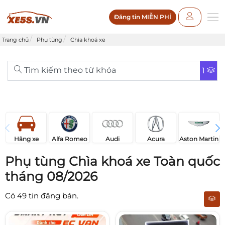
Đăng tin MIỄN PHÍ
Trang chủ
Phụ tùng
Chìa khoá xe
Tìm kiếm theo từ khóa
1
Acura
Audi
Aston Martin
Hãng xe
Alfa Romeo
Phụ tùng Chìa khoá xe Toàn quốc
tháng 08/2026
Có
49
tin đăng bán.