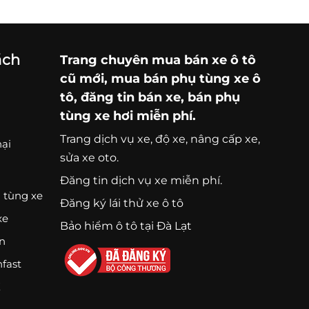
ách
Trang chuyên
mua bán xe ô tô
cũ mới,
mua bán phụ tùng xe ô
tô
, đăng tin bán xe, bán phụ
tùng xe hơi miễn phí.
Trang
dịch vụ xe
, độ xe, nâng cấp xe,
nại
sửa xe oto.
Đăng tin dịch vụ xe miễn phí.
 tùng xe
Đăng ký lái thử xe ô tô
xe
Bảo hiểm ô tô tại Đà Lạt
ện
nfast
K