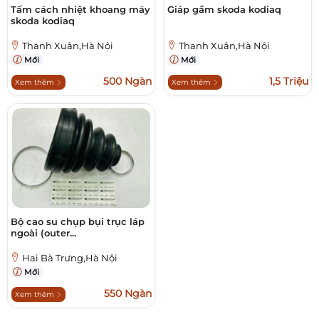
Tấm cách nhiệt khoang máy
Giáp gầm skoda kodiaq
skoda kodiaq
Thanh Xuân,Hà Nội
Thanh Xuân,Hà Nội
Mới
Mới
500 Ngàn
1,5 Triệu
Xem thêm
Xem thêm
Bộ cao su chụp bụi trục láp
ngoài (outer...
Hai Bà Trưng,Hà Nội
Mới
550 Ngàn
Xem thêm