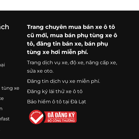
ách
Trang chuyên
mua bán xe ô tô
cũ mới,
mua bán phụ tùng xe ô
tô
, đăng tin bán xe, bán phụ
tùng xe hơi miễn phí.
Trang
dịch vụ xe
, độ xe, nâng cấp xe,
nại
sửa xe oto.
Đăng tin dịch vụ xe miễn phí.
 tùng xe
Đăng ký lái thử xe ô tô
xe
Bảo hiểm ô tô tại Đà Lạt
ện
nfast
K