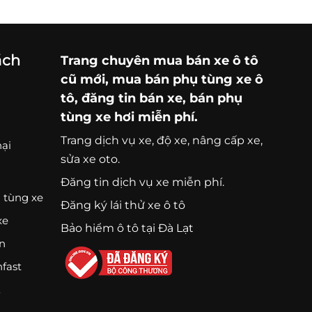
ách
Trang chuyên
mua bán xe ô tô
cũ mới,
mua bán phụ tùng xe ô
tô
, đăng tin bán xe, bán phụ
tùng xe hơi miễn phí.
Trang
dịch vụ xe
, độ xe, nâng cấp xe,
nại
sửa xe oto.
Đăng tin dịch vụ xe miễn phí.
 tùng xe
Đăng ký lái thử xe ô tô
xe
Bảo hiểm ô tô tại Đà Lạt
ện
nfast
K