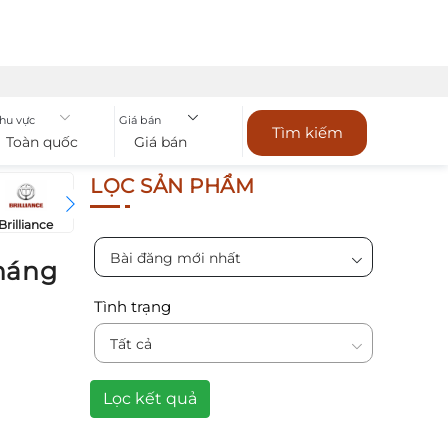
hu vực
Giá bán
Tìm kiếm
Toàn quốc
Giá bán
LỌC SẢN PHẨM
Brilliance
Bugatti
Bentley
Chevrol
BYD
Bài đăng mới nhất
háng
Tình trạng
Tất cả
Lọc kết quả