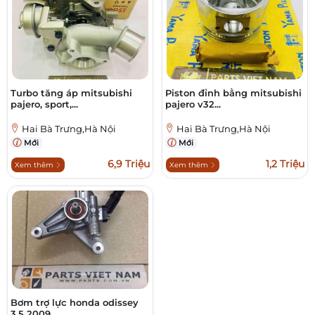
Turbo tăng áp mitsubishi
Piston đỉnh bằng mitsubishi
pajero, sport,...
pajero v32...
Hai Bà Trưng,Hà Nội
Hai Bà Trưng,Hà Nội
Mới
Mới
6,9 Triệu
1,2 Triệu
Xem thêm
Xem thêm
Bơm trợ lực honda odissey
3.5 2009