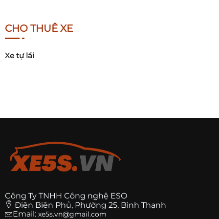
CHO THUÊ XE
Xe tự lái
Công Ty TNHH Công nghệ ESO
Điện Biên Phủ, Phường 25, Bình Thạnh
Email:
xe5s.vn@gmail.com