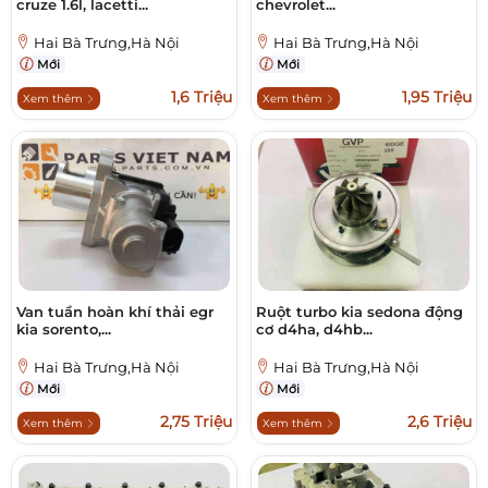
cruze 1.6l, lacetti...
chevrolet...
Hai Bà Trưng,Hà Nội
Hai Bà Trưng,Hà Nội
Mới
Mới
1,6 Triệu
1,95 Triệu
Xem thêm
Xem thêm
Van tuần hoàn khí thải egr
Ruột turbo kia sedona động
kia sorento,...
cơ d4ha, d4hb...
Hai Bà Trưng,Hà Nội
Hai Bà Trưng,Hà Nội
Mới
Mới
2,75 Triệu
2,6 Triệu
Xem thêm
Xem thêm