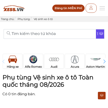
Đăng tin MIỄN PHÍ
Trang chủ
Phụ tùng
Vệ sinh xe ô tô
Tìm kiếm theo từ khóa
1
Acura
Audi
Aston Martin
Hãng xe
Alfa Romeo
Phụ tùng Vệ sinh xe ô tô Toàn
quốc tháng 08/2026
Có
0
tin đăng bán.